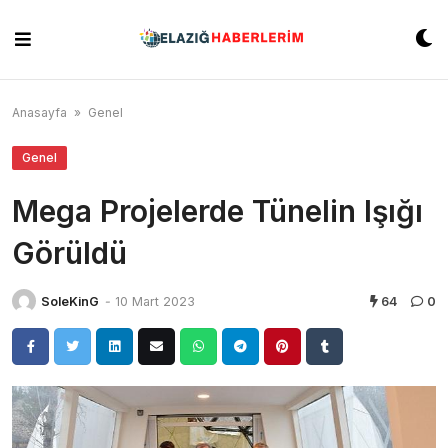
Skip
to
content
Anasayfa
»
Genel
Genel
Mega Projelerde Tünelin Işığı
Görüldü
SoleKinG
-
10 Mart 2023
64
0