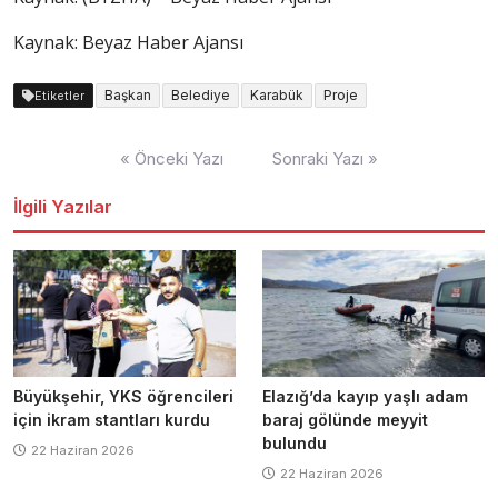
Kaynak: Beyaz Haber Ajansı
Başkan
Belediye
Karabük
Proje
Etiketler
Yazı
« Önceki Yazı
Sonraki Yazı »
dolaşımı
İlgili Yazılar
Büyükşehir, YKS öğrencileri
Elazığ’da kayıp yaşlı adam
için ikram stantları kurdu
baraj gölünde meyyit
bulundu
22 Haziran 2026
22 Haziran 2026