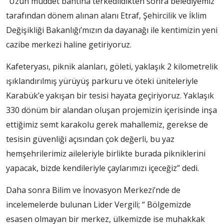
“Uzun müddet bahtına terkedildikten sonra belediyemiz
tarafından dönem alınan alanı Etraf, Şehircilik ve İklim
Değişikliği Bakanlığı’mızın da dayanağı ile kentimizin yeni
cazibe merkezi haline getiriyoruz.
Kafeteryası, piknik alanları, göleti, yaklaşık 2 kilometrelik
ışıklandırılmış yürüyüş parkuru ve öteki üniteleriyle
Karabük’e yakışan bir tesisi hayata geçiriyoruz. Yaklaşık
330 dönüm bir alandan oluşan projemizin içerisinde inşa
ettiğimiz semt karakolu gerek mahallemiz, gerekse de
tesisin güvenliği açısından çok değerli, bu yaz
hemşehrilerimiz aileleriyle birlikte burada pikniklerini
yapacak, bizde kendileriyle çaylarımızı içeceğiz” dedi.
Daha sonra Bilim ve İnovasyon Merkezi’nde de
incelemelerde bulunan Lider Vergili; “ Bölgemizde
esasen olmayan bir merkez, ülkemizde ise muhakkak