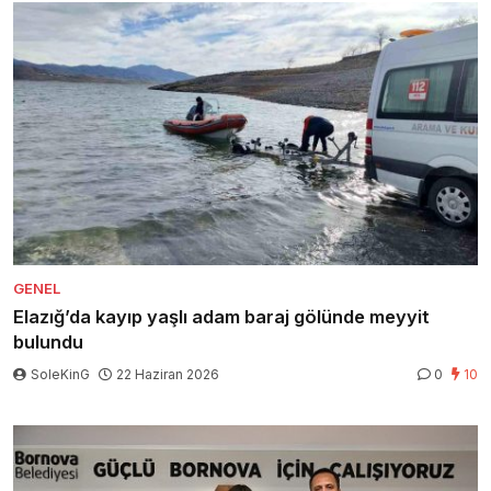
GENEL
Elazığ’da kayıp yaşlı adam baraj gölünde meyyit
bulundu
SoleKinG
22 Haziran 2026
0
10