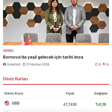
GENEL
Bornova’da yeşil gelecek için tarihi imza
SoleKinG
21 Haziran 2026
0
14
Döviz Kurları
Döviz Kuru
Fiyat
Değişim
USD
47,7436
%0,18