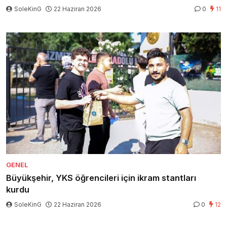
SoleKinG
22 Haziran 2026
0
11
GENEL
Büyükşehir, YKS öğrencileri için ikram stantları
kurdu
SoleKinG
22 Haziran 2026
0
12