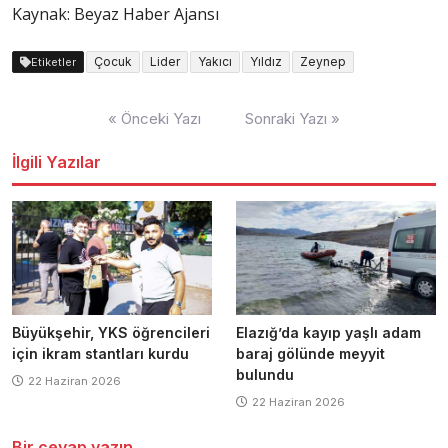
Kaynak: Beyaz Haber Ajansı
Çocuk
Lider
Yakıcı
Yıldız
Zeynep
Etiketler
Yazı
« Önceki Yazı
Sonraki Yazı »
dolaşımı
İlgili Yazılar
Büyükşehir, YKS öğrencileri
Elazığ’da kayıp yaşlı adam
için ikram stantları kurdu
baraj gölünde meyyit
bulundu
22 Haziran 2026
22 Haziran 2026
Bir cevap yazın