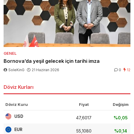
GENEL
Bornova’da yeşil gelecek için tarihi imza
SoleKinG
21 Haziran 2026
0
12
Döviz Kurları
Döviz Kuru
Fiyat
Değişim
USD
47,6017
%0,05
EUR
55,1080
%0,14