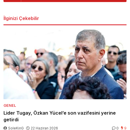
İlginizi Çekebilir
GENEL
Lider Tugay, Özkan Yücel’e son vazifesini yerine
getirdi
SoleKinG
22 Haziran 2026
0
9