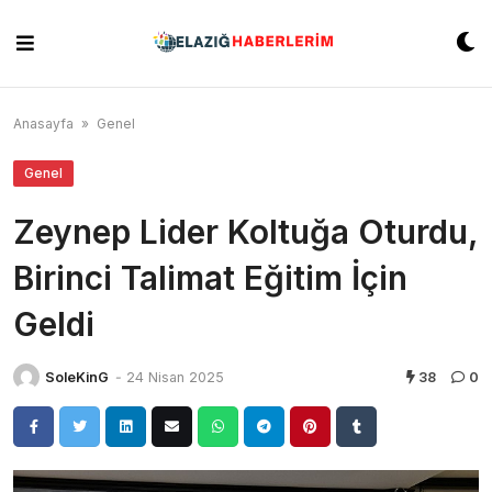
Skip
to
content
Anasayfa
»
Genel
Genel
Zeynep Lider Koltuğa Oturdu,
Birinci Talimat Eğitim İçin
Geldi
SoleKinG
-
24 Nisan 2025
38
0