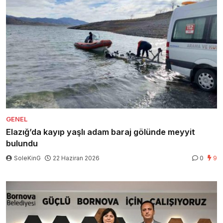
GENEL
Elazığ’da kayıp yaşlı adam baraj gölünde meyyit
bulundu
SoleKinG
22 Haziran 2026
0
9