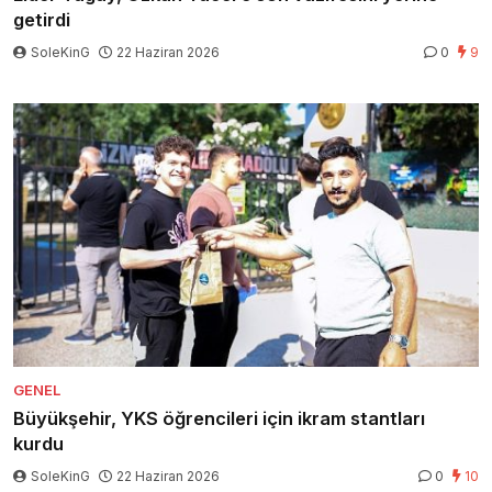
getirdi
SoleKinG
22 Haziran 2026
0
9
GENEL
Büyükşehir, YKS öğrencileri için ikram stantları
kurdu
SoleKinG
22 Haziran 2026
0
10