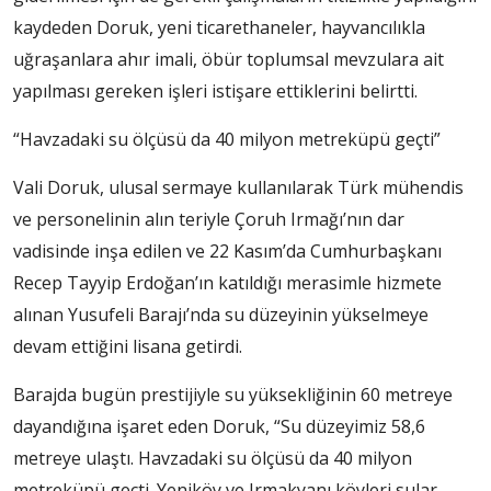
kaydeden Doruk, yeni ticarethaneler, hayvancılıkla
uğraşanlara ahır imali, öbür toplumsal mevzulara ait
yapılması gereken işleri istişare ettiklerini belirtti.
“Havzadaki su ölçüsü da 40 milyon metreküpü geçti”
Vali Doruk, ulusal sermaye kullanılarak Türk mühendis
ve personelinin alın teriyle Çoruh Irmağı’nın dar
vadisinde inşa edilen ve 22 Kasım’da Cumhurbaşkanı
Recep Tayyip Erdoğan’ın katıldığı merasimle hizmete
alınan Yusufeli Barajı’nda su düzeyinin yükselmeye
devam ettiğini lisana getirdi.
Barajda bugün prestijiyle su yüksekliğinin 60 metreye
dayandığına işaret eden Doruk, “Su düzeyimiz 58,6
metreye ulaştı. Havzadaki su ölçüsü da 40 milyon
metreküpü geçti. Yeniköy ve Irmakyanı köyleri sular