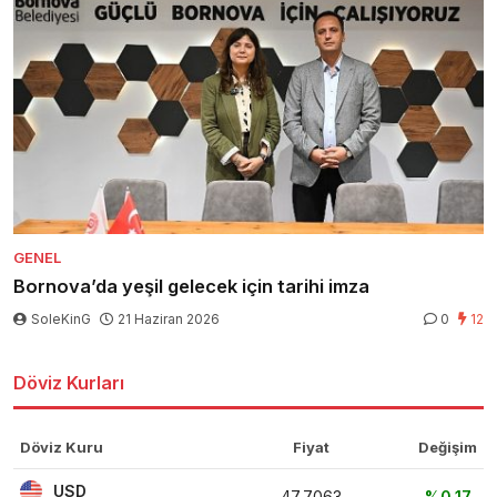
GENEL
Bornova’da yeşil gelecek için tarihi imza
SoleKinG
21 Haziran 2026
0
12
Döviz Kurları
Döviz Kuru
Fiyat
Değişim
USD
47,7063
%0,17