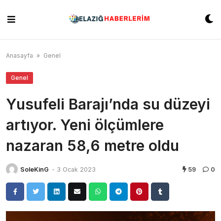
Skip
to
content
Anasayfa
»
Genel
Genel
Yusufeli Barajı’nda su düzeyi
artıyor. Yeni ölçümlere
nazaran 58,6 metre oldu
SoleKinG
-
3 Ocak 2023
59
0