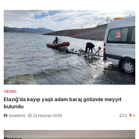
GENEL
Elazığ’da kayıp yaşlı adam baraj gölünde meyyit
bulundu
SoleKinG
22 Haziran 2026
0
9