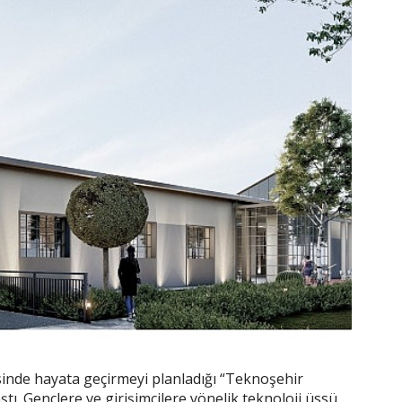
sinde hayata geçirmeyi planladığı “Teknoşehir
tı. Gençlere ve girişimcilere yönelik teknoloji üssü