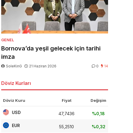
GENEL
Bornova’da yeşil gelecek için tarihi
imza
SoleKinG
21 Haziran 2026
0
14
Döviz Kurları
Döviz Kuru
Fiyat
Değişim
USD
47,7436
%0,18
EUR
55,2510
%0,32