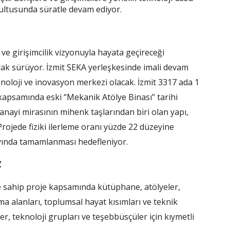
ultusunda süratle devam ediyor.
 ve girişimcilik vizyonuyla hayata geçireceği
arak sürüyor. İzmit SEKA yerleşkesinde imali devam
noloji ve inovasyon merkezi olacak. İzmit 3317 ada 1
kapsamında eski “Mekanik Atölye Binası” tarihi
 sanayi mirasının mihenk taşlarından biri olan yapı,
Projede fiziki ilerleme oranı yüzde 22 düzeyine
 ayında tamamlanması hedefleniyor.
Z
ne sahip proje kapsamında kütüphane, atölyeler,
ma alanları, toplumsal hayat kısımları ve teknik
r, teknoloji grupları ve teşebbüsçüler için kıymetli