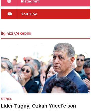
Instagram
YouTube
İlginizi Çekebilir
GENEL
Lider Tugay, Özkan Yücel’e son