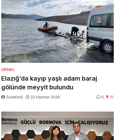
GENEL
Elazığ’da kayıp yaşlı adam baraj
gölünde meyyit bulundu
SoleKinG
22 Haziran 2026
0
10