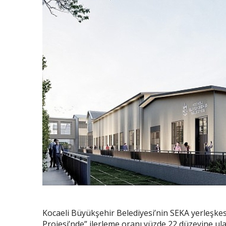
Kocaeli Büyükşehir Belediyesi’nin SEKA yerleşke
Projesi’nde” ilerleme oranı yüzde 22 düzeyine ulaş