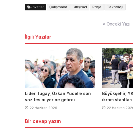
Çalışmalar
Girişimci
Proje
Teknoloji
Etiketler
Yazı
« Önceki Yazı
dolaşımı
İlgili Yazılar
Lider Tugay, Özkan Yücel’e son
Büyükşehir, YK
vazifesini yerine getirdi
ikram stantlar
22 Haziran 2026
22 Haziran 202
Bir cevap yazın