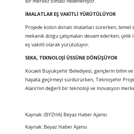
bir merkez olması hedefleniyor.
İMALATLAR EŞ VAKİTLİ YÜRÜTÜLÜYOR
Projede kolon donatı imalatları sürerken, temel s
mekanik dolgu çalışmaları devam ederken, çelik ima
eş vakitli olarak yürütülüyor.
SEKA, TEKNOLOJİ ÜSSÜNE DÖNÜŞÜYOR
Kocaeli Büyükşehir Belediyesi, gençlerin bilim ve
hayata geçirmeyi sürdürürken, Teknoşehir Proje
Alanı’nın değerli bir teknoloji ve inovasyon mer
Kaynak: (BYZHA) Beyaz Haber Ajansı
Kaynak: Beyaz Haber Ajansı