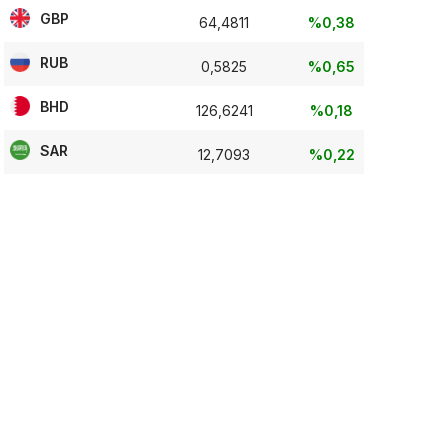
GBP
64,4811
%0,38
RUB
0,5825
%0,65
BHD
126,6241
%0,18
SAR
12,7093
%0,22