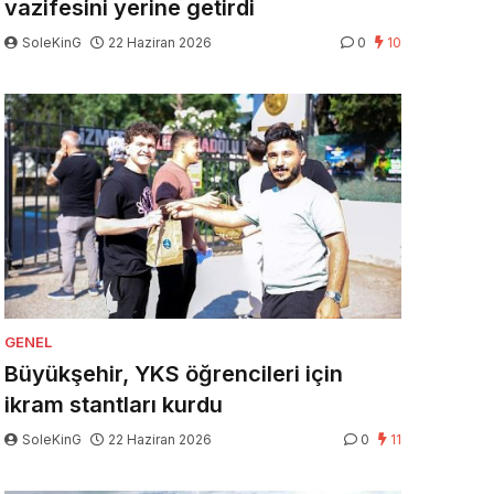
vazifesini yerine getirdi
SoleKinG
22 Haziran 2026
0
10
GENEL
Büyükşehir, YKS öğrencileri için
ikram stantları kurdu
SoleKinG
22 Haziran 2026
0
11