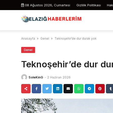
Skip
08 Ağustos 2026, Cumartesi
Gizlilik Politikası
Hak
to
content
Anasayfa
»
Genel
»
Teknoşehir’de dur durak yok
Genel
Teknoşehir’de dur du
SoleKinG
-
2 Haziran 2026