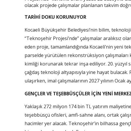
olacak projede çalışmalar planlanan takvim doğr
TARİHİ DOKU KORUNUYOR
Kocaeli Büyükşehir Belediyesi’nin bilim, teknoloji
“Teknoşehir Projesi’nde” çalışmalar aralıksız ol
eden proje, tamamlandığında Kocaeli’nin yeni tek
parselde yürütülen rekonstrüksiyon çalışmaları 
kimliği korunarak tekrar inşa ediliyor. 20. yüzyıl
çağdaş teknoloji altyapısıyla yine hayat bulacak. 
ulaşırken, imal çalışmalarının 2027 yılının Ocak
GENÇLER VE TEŞEBBÜSÇÜLER İÇİN YENİ MERKE
Yaklaşık 272 milyon 174 bin TL yatırım maliyeti
teşebbüsçü ofisleri, amfi-sahne alanı, ortak çalış
hacimler yer alacak. Teknoşehir’in bilhassa gençle