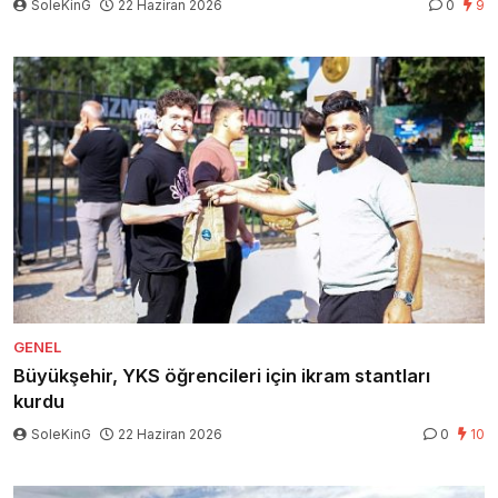
SoleKinG
22 Haziran 2026
0
9
GENEL
Büyükşehir, YKS öğrencileri için ikram stantları
kurdu
SoleKinG
22 Haziran 2026
0
10