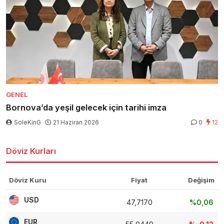
GENEL
Bornova’da yeşil gelecek için tarihi imza
SoleKinG
21 Haziran 2026
0
12
Döviz Kurları
Döviz Kuru
Fiyat
Değişim
USD
47,7170
%0,06
EUR