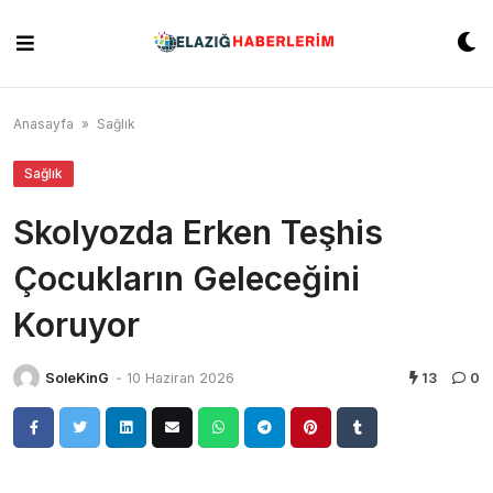
Skip
to
content
Anasayfa
»
Sağlık
Sağlık
Skolyozda Erken Teşhis
Çocukların Geleceğini
Koruyor
SoleKinG
-
10 Haziran 2026
13
0