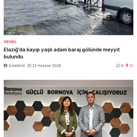
GENEL
Elazığ’da kayıp yaşlı adam baraj gölünde meyyit
bulundu
SoleKinG
22 Haziran 2026
0
10