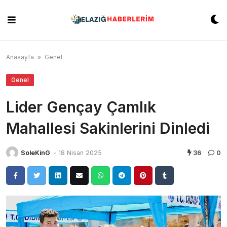
Skip
to
content
Anasayfa
»
Genel
Genel
Lider Gençay Çamlık
Mahallesi Sakinlerini Dinledi
SoleKinG
-
18 Nisan 2025
36
0