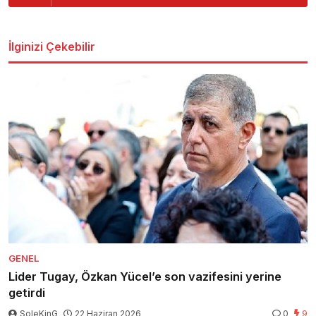
İlginizi Çekebilir
GENEL
Lider Tugay, Özkan Yücel’e son vazifesini yerine
getirdi
SoleKinG
22 Haziran 2026
0
9