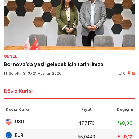
GENEL
Bornova’da yeşil gelecek için tarihi imza
SoleKinG
21 Haziran 2026
0
12
Döviz Kurları
Döviz Kuru
Fiyat
Değişim
USD
47,7170
%0,06
EUR
55,0449
%-0,12