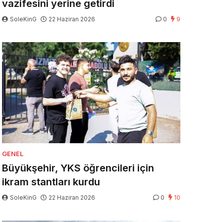
vazifesini yerine getirdi
SoleKinG
22 Haziran 2026
0
9
GENEL
Büyükşehir, YKS öğrencileri için
ikram stantları kurdu
SoleKinG
22 Haziran 2026
0
10