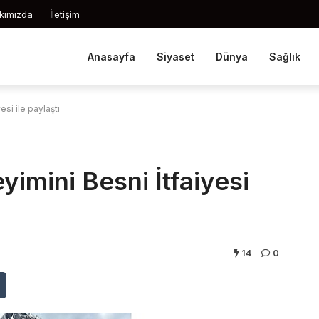
kımızda
İletişim
Anasayfa
Siyaset
Dünya
Sağlık
esi ile paylaştı
eyimini Besni İtfaiyesi
14
0