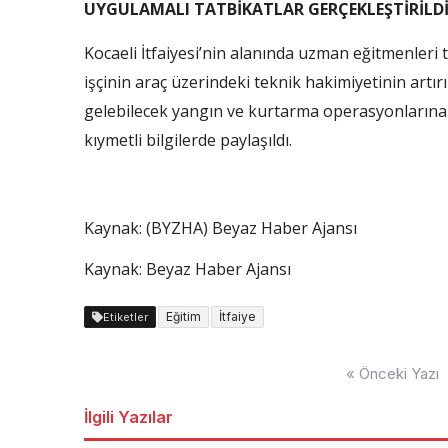
UYGULAMALI TATBİKATLAR GERÇEKLEŞTİRİLD
Kocaeli İtfaiyesi’nin alanında uzman eğitmenleri 
işçinin araç üzerindeki teknik hakimiyetinin artı
gelebilecek yangın ve kurtarma operasyonlarına 
kıymetli bilgilerde paylaşıldı.
Kaynak: (BYZHA) Beyaz Haber Ajansı
Kaynak: Beyaz Haber Ajansı
Eğitim
İtfaiye
Etiketler
Yazı
« Önceki Yazı
dolaşımı
İlgili Yazılar