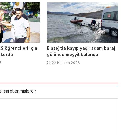
S öğrencileri için
Elazığ’da kayıp yaşlı adam baraj
ı kurdu
gölünde meyyit bulundu
6
22 Haziran 2026
e işaretlenmişlerdir