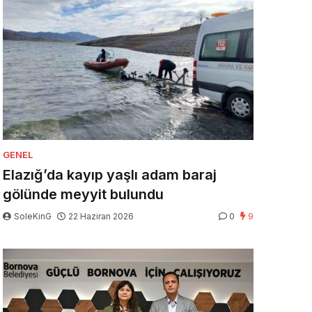
GENEL
Elazığ’da kayıp yaşlı adam baraj
gölünde meyyit bulundu
SoleKinG
22 Haziran 2026
0
9