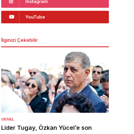
Instagram
YouTube
İlginizi Çekebilir
GENEL
Lider Tugay, Özkan Yücel’e son