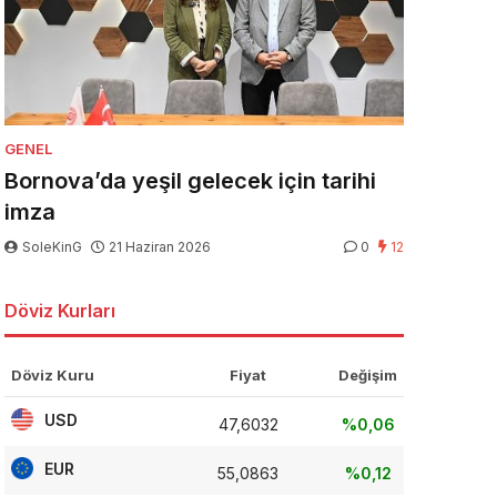
GENEL
Bornova’da yeşil gelecek için tarihi
imza
SoleKinG
21 Haziran 2026
0
12
Döviz Kurları
Döviz Kuru
Fiyat
Değişim
USD
47,6032
%0,06
EUR
55,0863
%0,12