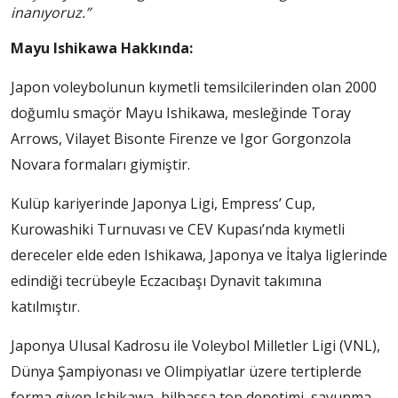
inanıyoruz.”
Mayu Ishikawa Hakkında:
Japon voleybolunun kıymetli temsilcilerinden olan 2000
doğumlu smaçör Mayu Ishikawa, mesleğinde Toray
Arrows, Vilayet Bisonte Firenze ve Igor Gorgonzola
Novara formaları giymiştir.
Kulüp kariyerinde Japonya Ligi, Empress’ Cup,
Kurowashiki Turnuvası ve CEV Kupası’nda kıymetli
dereceler elde eden Ishikawa, Japonya ve İtalya liglerinde
edindiği tecrübeyle Eczacıbaşı Dynavit takımına
katılmıştır.
Japonya Ulusal Kadrosu ile Voleybol Milletler Ligi (VNL),
Dünya Şampiyonası ve Olimpiyatlar üzere tertiplerde
forma giyen Ishikawa, bilhassa top denetimi, savunma