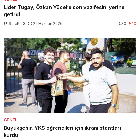
Lider Tugay, Özkan Yücel’e son vazifesini yerine
getirdi
SoleKinG
22 Haziran 2026
0
10
GENEL
Büyükşehir, YKS öğrencileri için ikram stantları
kurdu