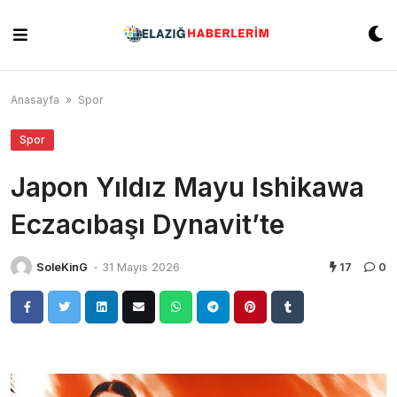
Skip
to
content
Anasayfa
»
Spor
Spor
Japon Yıldız Mayu Ishikawa
Eczacıbaşı Dynavit’te
SoleKinG
-
31 Mayıs 2026
17
0