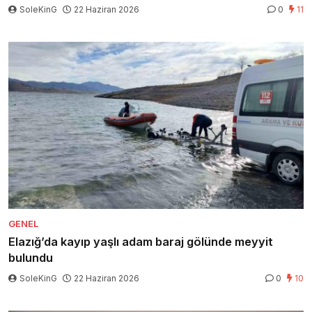
SoleKinG
22 Haziran 2026
0
11
GENEL
Elazığ’da kayıp yaşlı adam baraj gölünde meyyit
bulundu
SoleKinG
22 Haziran 2026
0
10