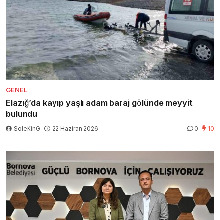
GENEL
Elazığ’da kayıp yaşlı adam baraj gölünde meyyit
bulundu
SoleKinG
22 Haziran 2026
0
10