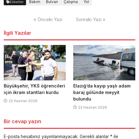
Bakım
Bulvarı
Çalışma
Yol
Etiketler
Yazı
« Önceki Yazı
Sonraki Yazı »
dolaşımı
İlgili Yazılar
Büyükşehir, YKS öğrencileri
Elazığ’da kayıp yaşlı adam
için ikram stantları kurdu
baraj gölünde meyyit
bulundu
22 Haziran 2026
22 Haziran 2026
Bir cevap yazın
E-posta hesabınız yayımlanmayacak.
Gerekli alanlar
*
ile