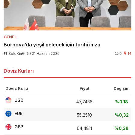
GENEL
Bornova’da yeşil gelecek için tarihi imza
SoleKinG
21 Haziran 2026
0
14
Döviz Kurları
Döviz Kuru
Fiyat
Değişim
USD
47,7436
%0,18
EUR
55,2510
%0,32
GBP
64,4811
%0,38