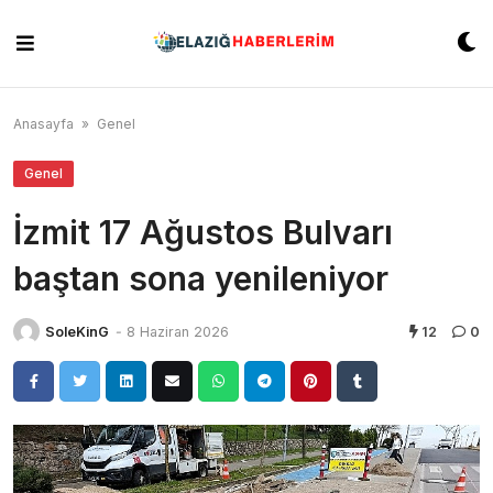
Skip
to
content
Anasayfa
»
Genel
Genel
İzmit 17 Ağustos Bulvarı
baştan sona yenileniyor
SoleKinG
-
8 Haziran 2026
12
0