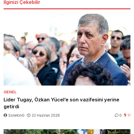
İlginizi Çekebilir
GENEL
Lider Tugay, Özkan Yücel’e son vazifesini yerine
getirdi
SoleKinG
22 Haziran 2026
0
11