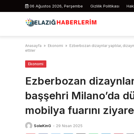
Skip
06 Ağustos 2026, Perşembe
Gizlilik Politikası
Hak
to
content
Anasayfa
»
Ekonomi
»
Ezberbozan dizaynlar yaptılar, dizayn
ettiler
Ekonomi
Ezberbozan dizaynlar 
başşehri Milano’da d
mobilya fuarını ziyaret
SoleKinG
-
29 Nisan 2025