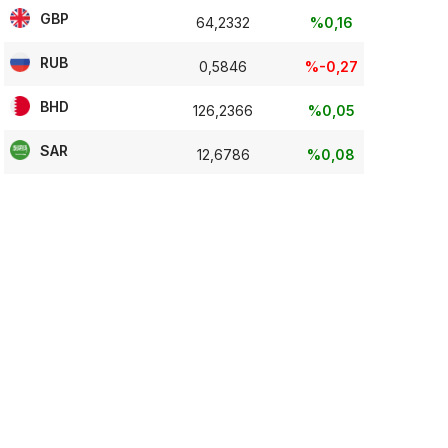
GBP
64,2332
%0,16
RUB
0,5846
%-0,27
BHD
126,2366
%0,05
SAR
12,6786
%0,08