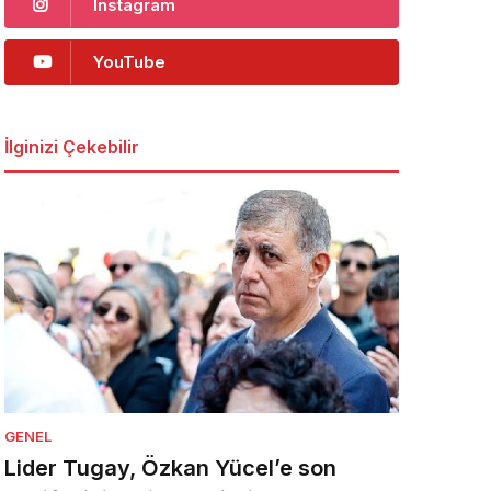
Instagram
YouTube
İlginizi Çekebilir
GENEL
Lider Tugay, Özkan Yücel’e son