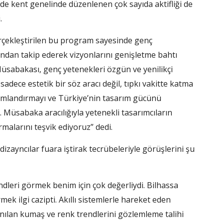
de kent genelinde düzenlenen çok sayıda aktifliği de
.
erçekleştirilen bu program sayesinde genç
ından takip ederek vizyonlarını genişletme bahtı
sabakası, genç yetenekleri özgün ve yenilikçi
adece estetik bir söz aracı değil, tıpkı vakitte katma
onumlandırmayı ve Türkiye’nin tasarım gücünü
 Müsabaka aracılığıyla yetenekli tasarımcıların
rmalarını teşvik ediyoruz” dedi.
izayncılar fuara iştirak tecrübeleriyle görüşlerini şu
endleri görmek benim için çok değerliydi. Bilhassa
mek ilgi cazipti. Akıllı sistemlerle hareket eden
lanılan kumaş ve renk trendlerini gözlemleme talihi