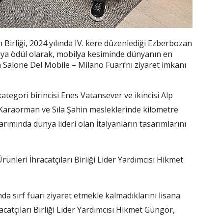
 Birliği, 2024 yılında IV. kere düzenlediği Ezberbozan
ıya ödül olarak, mobilya kesiminde dünyanın en
en Salone Del Mobile – Milano Fuarı’nı ziyaret imkanı
egori birincisi Enes Vatansever ve ikincisi Alp
l Karaorman ve Sıla Şahin mesleklerinde kilometre
rımında dünya lideri olan İtalyanların tasarımlarını
nleri İhracatçıları Birliği Lider Yardımcısı Hikmet
nda sırf fuarı ziyaret etmekle kalmadıklarını lisana
atçıları Birliği Lider Yardımcısı Hikmet Güngör,