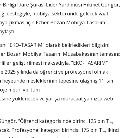
 Birliği İdare Şurası Lider Yardımcısı Hikmet Güngör,
nlığı desteğiyle, mobilya sektöründe gelecek vaat
taya çıkması için Ezber Bozan Mobilya Tasarım
ylaştı.
nı “EKO-TASARIM” olarak belirledikleri bilgisini
zber Bozan Mobilya Tasarım Müsabakasının temasını;
ahliller geliştirilmesi maksadıyla, “EKO-TASARIM”
ere 2025 yılında da öğrenci ve profesyonel olmak
 heyetinde mesleklerinin tepesine ulaşmış 11 isim
roje metni vb. tüm
sine yüklenecek ve yarışa müracaat yalnızca web
üngör, “Öğrenci kategorisinde birinci 125 bin TL,
cak. Profesyonel kategori birincisi 175 bin TL, ikinci