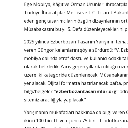
Ege Mobilya, Kâğıt ve Orman Ürünleri İhracatçılar
Türkiye İhracatçılar Meclisi ve T.C. Ticaret Baka
eden genç tasarımcıların özgün dizaynlarının or
Müsabakasını bu yıl 5. Defa düzenleyeceklerini pa
2025 yılında Ezberbozan Tasarım Yarışının teması
veren Güngör kelamlarını şöyle sürdürdü; “V. E
mobilya dalında etraf dostu ve kullanıcı odaklı t
olarak belirledik. Yarış geçen yıllarda olduğu üz
üzere iki kategoride düzenlenecek. Müsabakanın
yer alacak. Dijital formatta hazırlanacak pafta, p
bilgi/belgeler
“ezberbozantasarimlar.org”
adre
sitemiz aracılığıyla yapılacak.”
Yarışmanın mükafatları hakkında da bilgi veren G
ikinci 100 bin TL ve üçüncü 75 bin TL ödül kazana