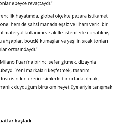
onlar epeyce revaçtaydı.”
rencilik hayatımda, global ölçekte pazara istikamet
onel hem de şahsî manada eşsiz ve ilham verici bir
l materyal kullanımı ve akıllı sistemlerle donatılmış
lu ahşaplar, bouclé kumaşlar ve yeşilin sıcak tonları
lar ortasındaydı.”
Milano Fuarı’na birinci sefer gitmek, dizaynla
übeydi. Yeni markaları keşfetmek, tasarım
strisinden üretici isimlerle bir ortada olmak,
ranlık duyduğum birtakım heyet üyeleriyle tanışmak
atlar başladı