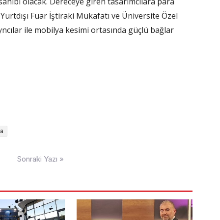
ahibi olacak. Dereceye giren tasarımcılara para
Yurtdışı Fuar İştiraki Mükafatı ve Üniversite Özel
yncılar ile mobilya kesimi ortasında güçlü bağlar
ma
Sonraki Yazı »