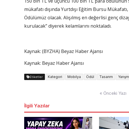
150 bin TL ve üçüncü 100 bin TL para ödülünün s
mükafatı dışında Yurtdışı Eğitim Bursu Mükafatı, 
Ödülümüz olacak. Alışılmış en değerlisi genç diza
kurulacak” diyerek kelamlarını noktaladı.
Kaynak: (BYZHA) Beyaz Haber Ajansı
Kaynak: Beyaz Haber Ajansı
Kategori
Mobilya
Ödül
Tasarım
Yarış
Etiketler
Yazı
« Önceki Yazı
dolaşımı
İlgili Yazılar