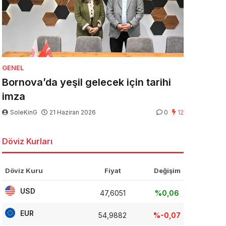
GENEL
Bornova’da yeşil gelecek için tarihi
imza
SoleKinG
21 Haziran 2026
0
12
Döviz Kurları
Döviz Kuru
Fiyat
Değişim
USD
47,6051
%0,06
EUR
54,9882
%-0,07