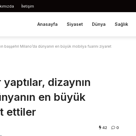
kımızda
İletişim
Anasayfa
Siyaset
Dünya
Sağlık
ın başşehri Milano’da dünyanın en büyük mobilya fuarını ziyaret
yaptılar, dizaynın
ünyanın en büyük
 ettiler
42
0