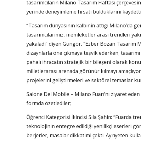
tasarımcıların Milano Tasarım Haftası çerçevesin
yerinde deneyimleme fırsatı bulduklarını kaydetti
“Tasarım dünyasının kalbinin attığı Milano’da g
tasarımcılarımız, memleketler arası trendleri yak
yakaladı” diyen Güngör, “Ezber Bozan Tasarım Mü
dizaynlarla öne çıkmaya teşvik ederken, tasarımı s
pahalı ihracatın stratejik bir bileşeni olarak k
milletlerarası arenada görünür kılmayı amaçlıyor.
projelerini geliştirmeleri ve sektörel temaslar ku
Salone Del Mobile – Milano Fuarı’nı ziyaret eden d
formda özetlediler;
Öğrenci Kategorisi İkincisi Sıla Şahin: “Fuarda tr
teknolojinin entegre edildiği yenilikçi eserleri gör
berjerler, masalar dikkatimi çekti. Ayrıyeten kul