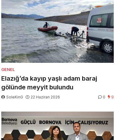
GENEL
Elazığ’da kayıp yaşlı adam baraj
gölünde meyyit bulundu
SoleKinG
22 Haziran 2026
0
9