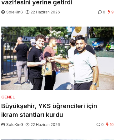
vazifesini yerine getirdi
SoleKinG
22 Haziran 2026
0
9
GENEL
Büyükşehir, YKS öğrencileri için
ikram stantları kurdu
SoleKinG
22 Haziran 2026
0
10