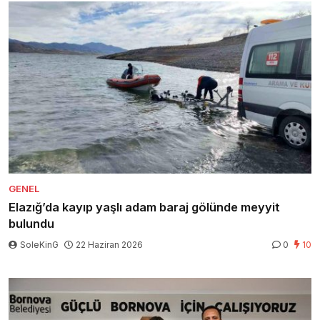
GENEL
Elazığ’da kayıp yaşlı adam baraj gölünde meyyit
bulundu
SoleKinG
22 Haziran 2026
0
10