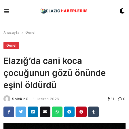
Skip
to
content
Anasayfa
»
Genel
Genel
Elazığ’da cani koca
çocuğunun gözü önünde
eşini öldürdü
SoleKinG
-
1 Haziran 2026
11
0