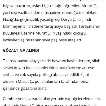
bilgiye nazaran, askeri işçi olduğu öğrenilen Murat Ç.,
yurt dışı vazifesinden müsaadeye döndüğü memleketi
Elazığ’da, geçimsizlik yaşadığı eşi Derya Ç. ile şimdi
bilinmeyen bir nedenle tartışmaya başladı. Tartışmanın
büyümesi üzerine Murat Ç., 4 yaşındaki çocuğu
evdeyken eşine tabancayla peş peşe ateş etti.
GÖZALTINA ALINDI
Talihsiz bayan olay yerinde hayatını kaybederken, silah
sesini duyan bina sakinlerinin ihbarı üzerine adrese
sıhhat ve çok sayıda polis grubu sevk edildi. Eşini
öldüren Murat Ç., polis takımları tarafından bina
içerisinde gözaltına alındı.
Cumhuriyet savcısının olay yerinde yaptığı incelemelerin
akabinde Derya Ç.’nin cansız vücudu, otopsi yapılmak