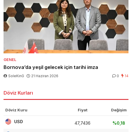
GENEL
Bornova’da yeşil gelecek için tarihi imza
SoleKinG
21 Haziran 2026
0
14
Döviz Kurları
Döviz Kuru
Fiyat
Değişim
USD
47,7436
%0,18