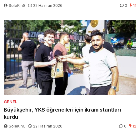
SoleKinG
22 Haziran 2026
0
11
GENEL
Büyükşehir, YKS öğrencileri için ikram stantları
kurdu
SoleKinG
22 Haziran 2026
0
12