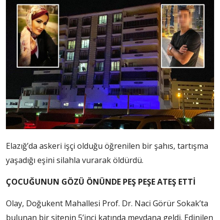
Elazığ’da askeri işçi olduğu öğrenilen bir şahıs, tartışma
yaşadığı eşini silahla vurarak öldürdü.
ÇOCUĞUNUN GÖZÜ ÖNÜNDE PEŞ PEŞE ATEŞ ETTİ
Olay, Doğukent Mahallesi Prof. Dr. Naci Görür Sokak’ta
bulunan bir sitenin 5’inci katında meydana geldi. Edinilen