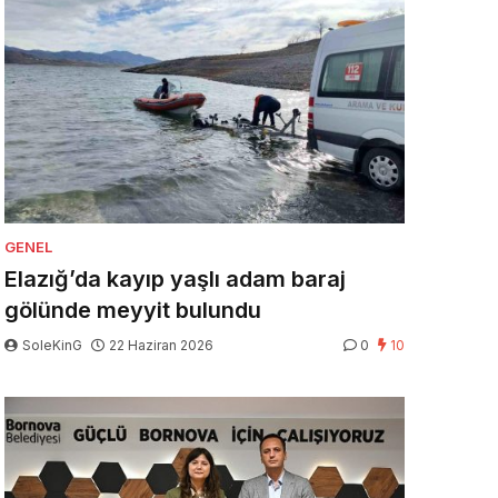
GENEL
Elazığ’da kayıp yaşlı adam baraj
gölünde meyyit bulundu
SoleKinG
22 Haziran 2026
0
10