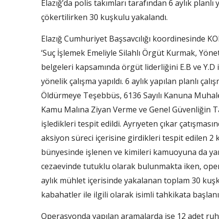
Elazığ’da polis takımları tarafından 6 aylık planlı
çökertilirken 30 kuşkulu yakalandı.
Elazığ Cumhuriyet Başsavcılığı koordinesinde 
‘Suç İşlemek Emeliyle Silahlı Örgüt Kurmak, Yö
belgeleri kapsamında örgüt liderliğini E.B ve Y.D i
yönelik çalışma yapıldı. 6 aylık yapılan planlı ça
Öldürmeye Teşebbüs, 6136 Sayılı Kanuna Muhale
Kamu Malına Ziyan Verme ve Genel Güvenliğin T
işledikleri tespit edildi. Ayrıyeten çıkar çatışması
aksiyon süreci içerisine girdikleri tespit edilen
bünyesinde işlenen ve kimileri kamuoyuna da yan
cezaevinde tutuklu olarak bulunmakta iken, oper
aylık mühlet içerisinde yakalanan toplam 30 kuş
kabahatler ile ilgili olarak isimli tahkikata başlanıld
Operasyonda yapılan aramalarda ise 12 adet ruhsa