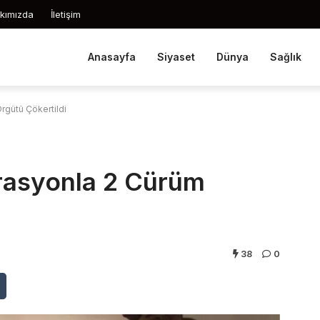
kımızda
İletişim
Anasayfa
Siyaset
Dünya
Sağlık
rgütü Çökertildi
erasyonla 2 Cürüm
38
0