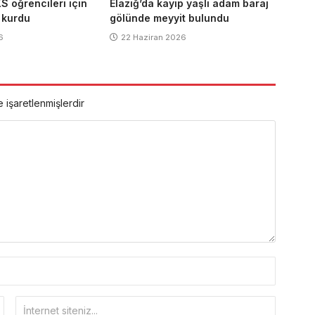
S öğrencileri için
Elazığ’da kayıp yaşlı adam baraj
ı kurdu
gölünde meyyit bulundu
6
22 Haziran 2026
e işaretlenmişlerdir