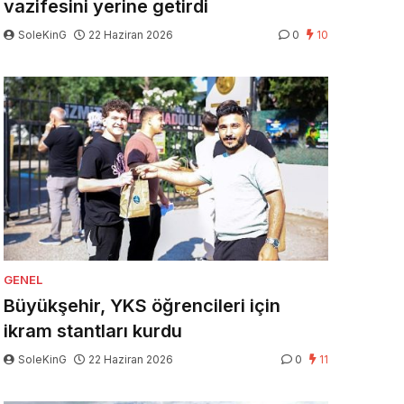
vazifesini yerine getirdi
SoleKinG
22 Haziran 2026
0
10
GENEL
Büyükşehir, YKS öğrencileri için
ikram stantları kurdu
SoleKinG
22 Haziran 2026
0
11