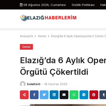
Skip
08 Ağustos 2026, Cumartesi
Gizlilik Politikası
Hak
to
content
Anasayfa
»
Genel
»
Elazığ’da 6 Aylık Operasyonla 2 Cürüm Ö
Genel
Elazığ’da 6 Aylık Op
Örgütü Çökertildi
SoleKinG
-
18 Haziran 2025