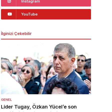
Instagram
YouTube
İlginizi Çekebilir
GENEL
Lider Tugay, Özkan Yücel’e son