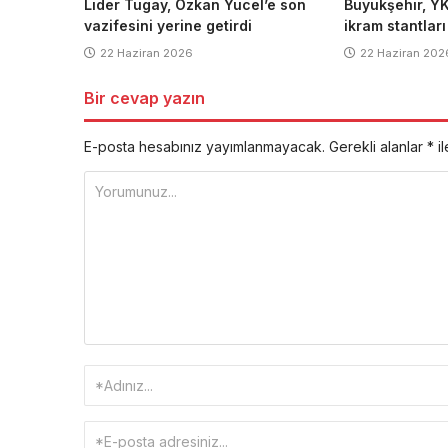
Lider Tugay, Özkan Yücel’e son
Büyükşehir, YK
vazifesini yerine getirdi
ikram stantlar
22 Haziran 2026
22 Haziran 202
Bir cevap yazın
E-posta hesabınız yayımlanmayacak.
Gerekli alanlar
*
il