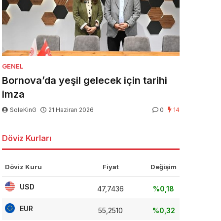
GENEL
Bornova’da yeşil gelecek için tarihi
imza
SoleKinG
21 Haziran 2026
0
14
Döviz Kurları
Döviz Kuru
Fiyat
Değişim
USD
47,7436
%0,18
EUR
55,2510
%0,32