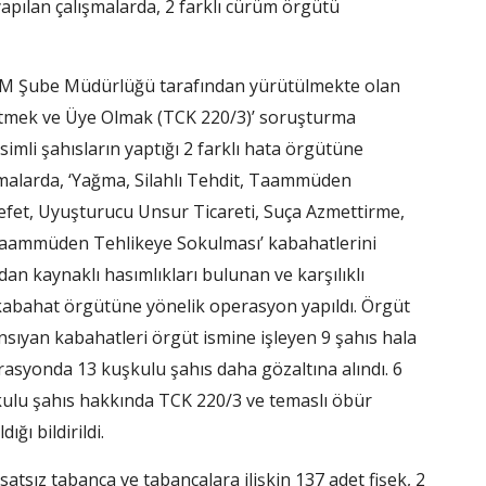
 yapılan çalışmalarda, 2 farklı cürüm örgütü
KOM Şube Müdürlüğü tarafından yürütülmekte olan
netmek ve Üye Olmak (TCK 220/3)’ soruşturma
simli şahısların yaptığı 2 farklı hata örgütüne
lışmalarda, ‘Yağma, Silahlı Tehdit, Taammüden
fet, Uyuşturucu Unsur Ticareti, Suça Azmettirme,
aammüden Tehlikeye Sokulması’ kabahatlerini
ndan kaynaklı hasımlıkları bulunan ve karşılıklı
 2 kabahat örgütüne yönelik operasyon yapıldı. Örgüt
sıyan kabahatleri örgüt ismine işleyen 9 şahıs hala
asyonda 13 kuşkulu şahıs daha gözaltına alındı. 6
kulu şahıs hakkında TCK 220/3 ve temaslı öbür
ığı bildirildi.
tsız tabanca ve tabancalara ilişkin 137 adet fişek, 2