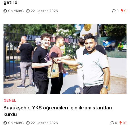
getirdi
SoleKinG
22 Haziran 2026
0
9
GENEL
Büyükşehir, YKS öğrencileri için ikram stantları
kurdu
SoleKinG
22 Haziran 2026
0
10