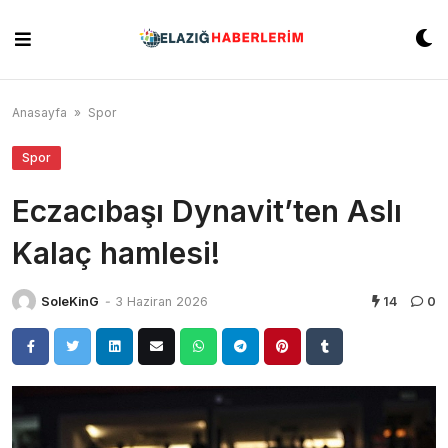
Skip
to
content
Anasayfa
»
Spor
Spor
Eczacıbaşı Dynavit’ten Aslı
Kalaç hamlesi!
SoleKinG
-
3 Haziran 2026
14
0