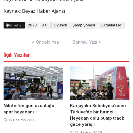
Kaynak: Beyaz Haber Ajansı
2023
Aslı
Oyuncu
Şampiyonası
Sultanlar Ligi
Etiketler
Yazı
« Önceki Yazı
Sonraki Yazı »
dolaşımı
İlgili Yazılar
Nilüfer’de gün uzunluğu
Karşıyaka Belediyesi’nden
spor heyecanı
Türkiye’de bir birinci:
Heyecan dolu pump track
16 Haziran 2026
gece yarışı!
16 Haziran 2026