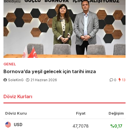
GENEL
Bornova’da yeşil gelecek için tarihi imza
SoleKinG
21 Haziran 2026
0
13
Döviz Kurları
Döviz Kuru
Fiyat
Değişim
USD
47,7078
%0,17