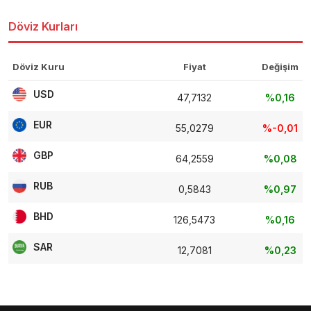
Döviz Kurları
Döviz Kuru
Fiyat
Değişim
USD
47,7132
%0,16
EUR
55,0279
%-0,01
GBP
64,2559
%0,08
RUB
0,5843
%0,97
BHD
126,5473
%0,16
SAR
12,7081
%0,23