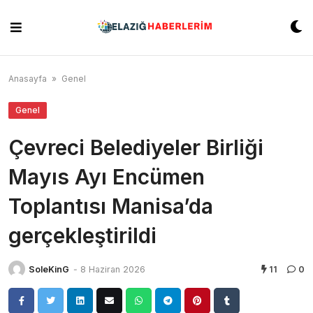
Skip
to
content
Anasayfa
»
Genel
Genel
Çevreci Belediyeler Birliği
Mayıs Ayı Encümen
Toplantısı Manisa’da
gerçekleştirildi
SoleKinG
-
8 Haziran 2026
11
0