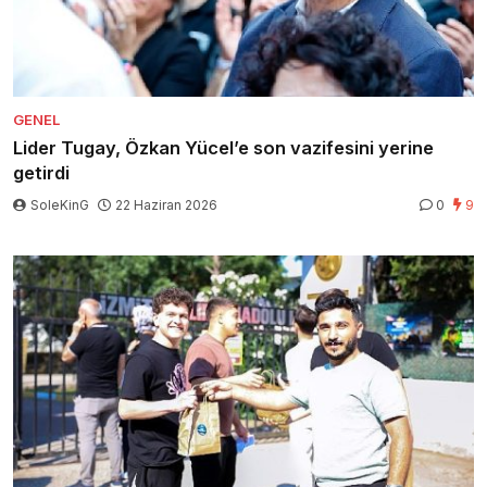
GENEL
Lider Tugay, Özkan Yücel’e son vazifesini yerine
getirdi
SoleKinG
22 Haziran 2026
0
9