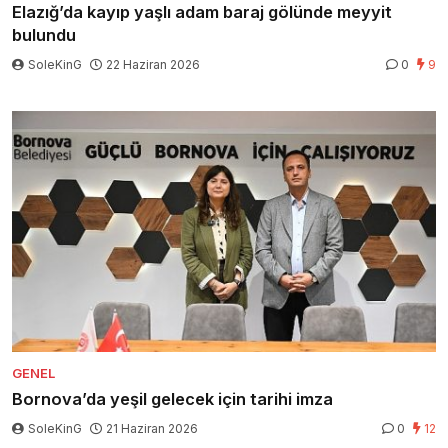
Elazığ’da kayıp yaşlı adam baraj gölünde meyyit
bulundu
SoleKinG
22 Haziran 2026
0
9
GENEL
Bornova’da yeşil gelecek için tarihi imza
SoleKinG
21 Haziran 2026
0
12