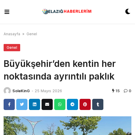
Skip
to
content
Anasayfa
»
Genel
Genel
Büyükşehir’den kentin her
noktasında ayrıntılı paklık
SoleKinG
-
25 Mayıs 2026
15
0