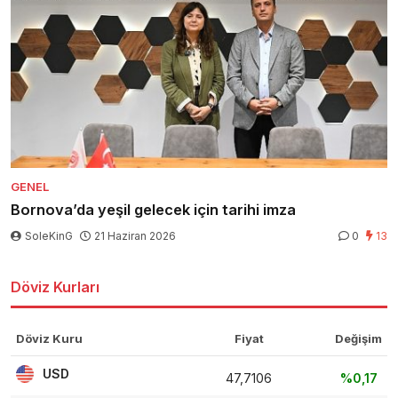
GENEL
Bornova’da yeşil gelecek için tarihi imza
SoleKinG
21 Haziran 2026
0
13
Döviz Kurları
Döviz Kuru
Fiyat
Değişim
USD
47,7106
%0,17