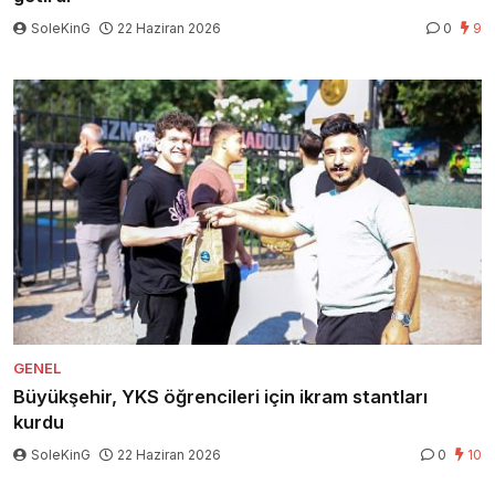
SoleKinG
22 Haziran 2026
0
9
GENEL
Büyükşehir, YKS öğrencileri için ikram stantları
kurdu
SoleKinG
22 Haziran 2026
0
10