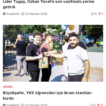
Lider Tugay, Özkan Yücel’e son vazifesini yerine
getirdi
SoleKinG
22 Haziran 2026
0
9
GENEL
Büyükşehir, YKS öğrencileri için ikram stantları
kurdu
SoleKinG
22 Haziran 2026
0
10