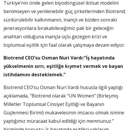
Türkiye’nin önde gelen biyodöngüsel iktisat modelini
benimseyen ve yenilenebilir güç şirketlerinden Biotrend;
sürdürülebilir kalkınmanın, inançlı ve bizden sonraki
jenerasyonlara bırakabileceğimiz pak bir geleceğin
anahtarı olduğuna inançla üçlü gezegen krizi ve
toplumsal eşitlik için faal olarak çalışmaya devam ediyor.
Biotrend CEO’su Osman Nuri Vardı:”İş hayatında
yükselmenin sırrı, eşitliğe kıymet vermek ve bayan
istihdamını desteklemek.”
Biotrend CEO’su Osman Nuri Vardı hususla ilgili yaptığı
açıklamada, “Biotrend olarak “UN Women” (Birleşmiş
Milletler Toplumsal Cinsiyet Eşitliği ve Bayanın
Güçlenmesi Birimi) mukavelesinin imzacısı olmak ismine
yaptığımız müracaat kabul edildiği için memnunuz.”
biçiminde konuştu. İş hayatında eşitlikçi yaklaşım