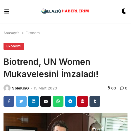
Skip
to
content
Anasayfa
»
Ekonomi
Ekonomi
Biotrend, UN Women
Mukavelesini İmzaladı!
SoleKinG
-
15 Mart 2023
60
0