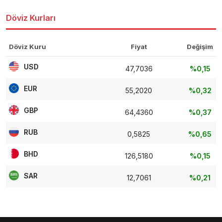
Döviz Kurları
Döviz Kuru
Fiyat
Değişim
USD
47,7036
%0,15
EUR
55,2020
%0,32
GBP
64,4360
%0,37
RUB
0,5825
%0,65
BHD
126,5180
%0,15
SAR
12,7061
%0,21