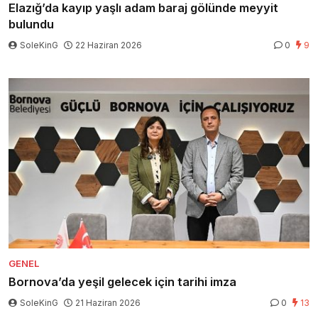
Elazığ’da kayıp yaşlı adam baraj gölünde meyyit
bulundu
SoleKinG
22 Haziran 2026
0
9
GENEL
Bornova’da yeşil gelecek için tarihi imza
SoleKinG
21 Haziran 2026
0
13