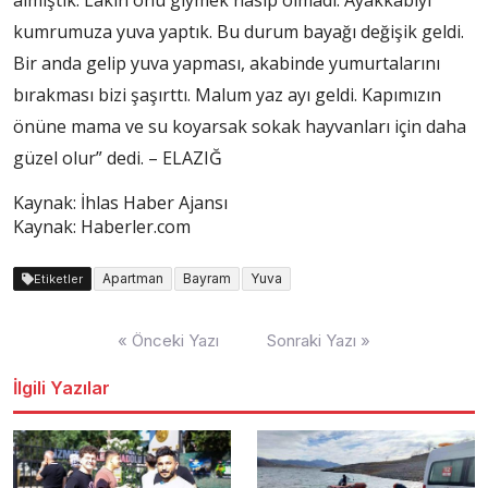
almıştık. Lakin onu giymek nasip olmadı. Ayakkabıyı
kumrumuza yuva yaptık. Bu durum bayağı değişik geldi.
Bir anda gelip yuva yapması, akabinde yumurtalarını
bırakması bizi şaşırttı. Malum yaz ayı geldi. Kapımızın
önüne mama ve su koyarsak sokak hayvanları için daha
güzel olur” dedi. – ELAZIĞ
Kaynak: İhlas Haber Ajansı
Kaynak: Haberler.com
Apartman
Bayram
Yuva
Etiketler
Yazı
« Önceki Yazı
Sonraki Yazı »
dolaşımı
İlgili Yazılar