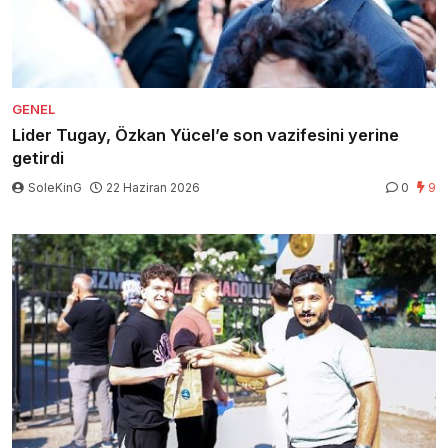
GENEL
Lider Tugay, Özkan Yücel’e son vazifesini yerine
getirdi
SoleKinG
22 Haziran 2026
0
9