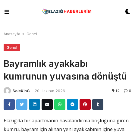
Skip
to
content
Anasayfa
»
Genel
Genel
Bayramlık ayakkabı
kumrunun yuvasına dönüştü
SoleKinG
-
20 Haziran 2026
12
0
Elazığ’da bir apartmanın havalandırma boşluğuna giren
kumru, bayram için alınan yeni ayakkabının içine yuva