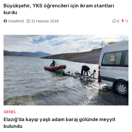
Büyükşehir, YKS öğrencileri için ikram stantları
kurdu
SoleKinG
22 Haziran 2026
0
12
GENEL
Elazığ’da kayıp yaşlı adam baraj gölünde meyyit
bulundu