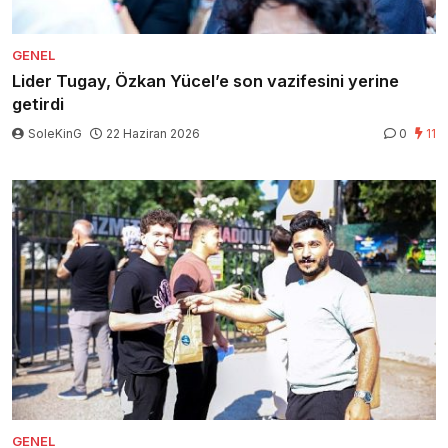
GENEL
Lider Tugay, Özkan Yücel’e son vazifesini yerine
getirdi
SoleKinG
22 Haziran 2026
0
11
GENEL