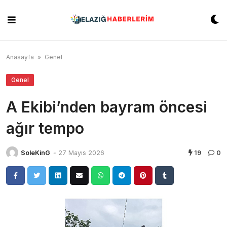
Skip
to
content
Anasayfa
»
Genel
Genel
A Ekibi’nden bayram öncesi
ağır tempo
SoleKinG
-
27 Mayıs 2026
19
0