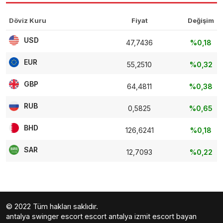
Döviz Kuru
Fiyat
Değişim
USD
47,7436
%0,18
EUR
55,2510
%0,32
GBP
64,4811
%0,38
RUB
0,5825
%0,65
BHD
126,6241
%0,18
SAR
12,7093
%0,22
© 2022 Tüm hakları saklıdır.
antalya swinger escort
escort antalya
izmit escort bayan