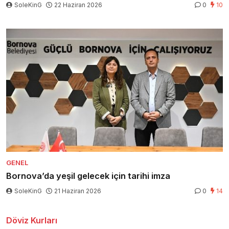
SoleKinG
22 Haziran 2026
0
10
GENEL
Bornova’da yeşil gelecek için tarihi imza
SoleKinG
21 Haziran 2026
0
14
Döviz Kurları