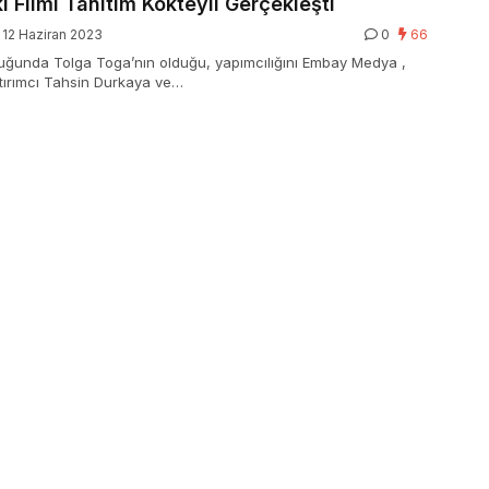
kı Filmi Tanıtım Kokteyli Gerçekleşti
12 Haziran 2023
0
66
uğunda Tolga Toga’nın olduğu, yapımcılığını Embay Medya ,
tırımcı Tahsin Durkaya ve…