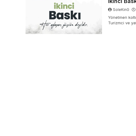
İkinci Bas
SoleKinG
Yönetmen kolt
Turizmci ve ya