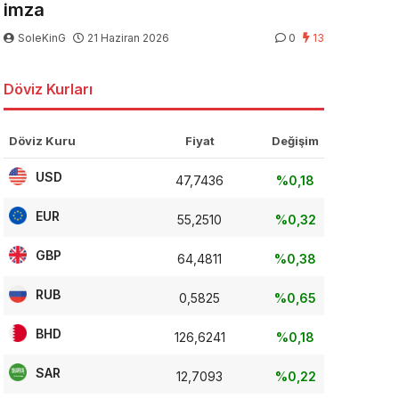
imza
SoleKinG
21 Haziran 2026
0
13
Döviz Kurları
Döviz Kuru
Fiyat
Değişim
USD
47,7436
%0,18
EUR
55,2510
%0,32
GBP
64,4811
%0,38
RUB
0,5825
%0,65
BHD
126,6241
%0,18
SAR
12,7093
%0,22