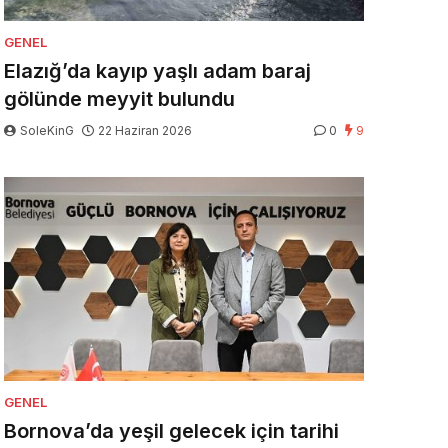
GENEL
Elazığ’da kayıp yaşlı adam baraj
gölünde meyyit bulundu
SoleKinG
22 Haziran 2026
0
9
GENEL
Bornova’da yeşil gelecek için tarihi