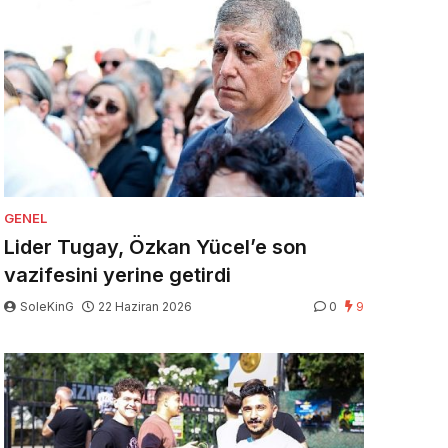
GENEL
Lider Tugay, Özkan Yücel’e son
vazifesini yerine getirdi
SoleKinG
22 Haziran 2026
0
9