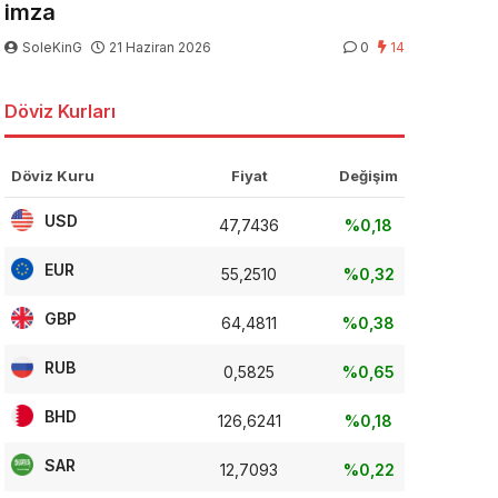
imza
SoleKinG
21 Haziran 2026
0
14
Döviz Kurları
Döviz Kuru
Fiyat
Değişim
USD
47,7436
%0,18
EUR
55,2510
%0,32
GBP
64,4811
%0,38
RUB
0,5825
%0,65
BHD
126,6241
%0,18
SAR
12,7093
%0,22