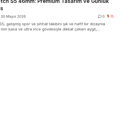
tch S5 46mm: Premium Tasarım ve Günlük
ns
30 Mayıs 2026
0
15
, gelişmiş spor ve sıhhat takibini şık ve hafif bir dizaynla
46 mm kasa ve ultra ince gövdesiyle dikkat çeken aygıt,
k çerçevesi ve farklı kayış seçenekleri sayesinde iş, spor ve
ma kolaylıkla ahenk sağlıyor.