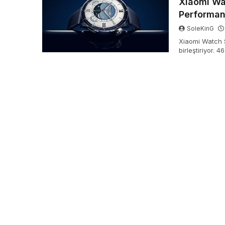
Xiaomi Wa
Performa
SoleKinG
Xiaomi Watch S5
birleştiriyor. 
paslanmaz çeli
günlük kullanı