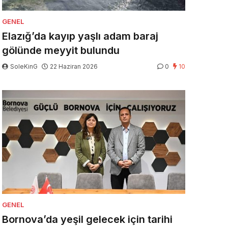
GENEL
Elazığ’da kayıp yaşlı adam baraj
gölünde meyyit bulundu
SoleKinG
22 Haziran 2026
0
10
GENEL
Bornova’da yeşil gelecek için tarihi