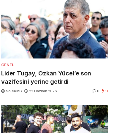
GENEL
Lider Tugay, Özkan Yücel’e son
vazifesini yerine getirdi
SoleKinG
22 Haziran 2026
0
11