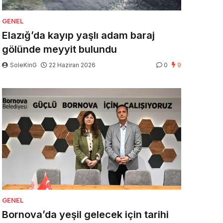
GENEL
Elazığ’da kayıp yaşlı adam baraj
gölünde meyyit bulundu
SoleKinG
22 Haziran 2026
0
9
GENEL
Bornova’da yeşil gelecek için tarihi