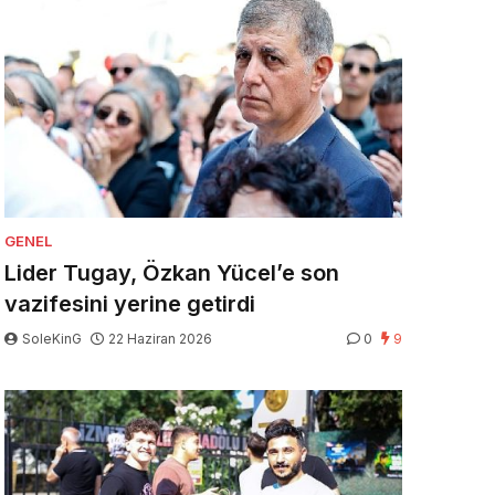
GENEL
Lider Tugay, Özkan Yücel’e son
vazifesini yerine getirdi
SoleKinG
22 Haziran 2026
0
9