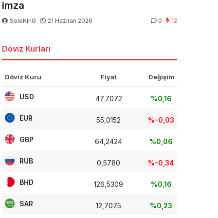
imza
SoleKinG
21 Haziran 2026
0
12
Döviz Kurları
Döviz Kuru
Fiyat
Değişim
USD
47,7072
%0,16
EUR
55,0152
%-0,03
GBP
64,2424
%0,06
RUB
0,5780
%-0,34
BHD
126,5309
%0,16
SAR
12,7075
%0,23