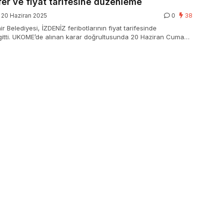
fer ve fiyat tarifesine düzenleme
20 Haziran 2025
0
38
r Belediyesi, İZDENİZ feribotlarının fiyat tarifesinde
itti. UKOME’de alınan karar doğrultusunda 20 Haziran Cuma
en motorlu taşıtlar için yeni fiyat tarifesi geçerli olacak.