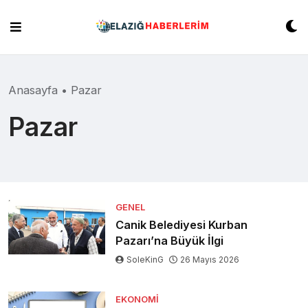
Skip
to
content
Anasayfa
•
Pazar
Pazar
GENEL
Canik Belediyesi Kurban
Pazarı’na Büyük İlgi
SoleKinG
26 Mayıs 2026
EKONOMI