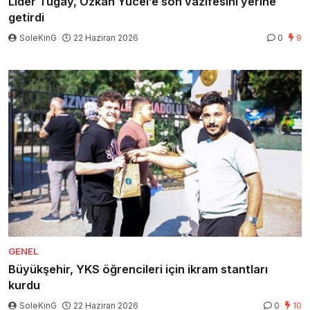
Lider Tugay, Özkan Yücel’e son vazifesini yerine
getirdi
SoleKinG
22 Haziran 2026
0
9
GENEL
Büyükşehir, YKS öğrencileri için ikram stantları
kurdu
SoleKinG
22 Haziran 2026
0
10