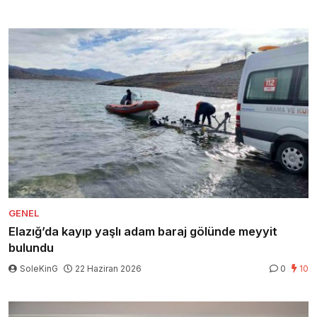
GENEL
Elazığ’da kayıp yaşlı adam baraj gölünde meyyit
bulundu
SoleKinG
22 Haziran 2026
0
10