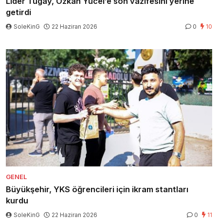
Lider Tugay, Özkan Yücel’e son vazifesini yerine
getirdi
SoleKinG
22 Haziran 2026
0
10
GENEL
Büyükşehir, YKS öğrencileri için ikram stantları
kurdu
SoleKinG
22 Haziran 2026
0
11