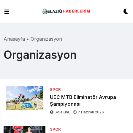
Skip
to
content
Anasayfa
•
Organizasyon
Organizasyon
SPOR
UEC MTB Eliminatör Avrupa
Şampiyonası
SoleKinG
7 Haziran 2026
SPOR