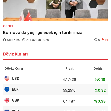
GENEL
Bornova’da yeşil gelecek için tarihi imza
SoleKinG
21 Haziran 2026
0
14
Döviz Kurları
Döviz Kuru
Fiyat
Değişim
USD
47,7436
%0,18
EUR
55,2510
%0,32
GBP
64,4811
%0,38