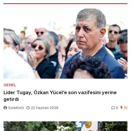
GENEL
Lider Tugay, Özkan Yücel’e son vazifesini yerine
getirdi
SoleKinG
22 Haziran 2026
0
10