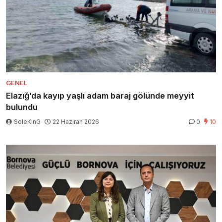
GENEL
Elazığ’da kayıp yaşlı adam baraj gölünde meyyit
bulundu
SoleKinG
22 Haziran 2026
0
10