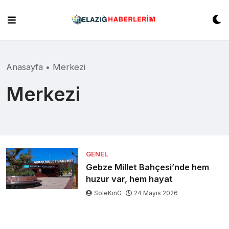
Skip
to
content
Anasayfa
•
Merkezi
Merkezi
GENEL
Gebze Millet Bahçesi’nde hem
huzur var, hem hayat
SoleKinG
24 Mayıs 2026