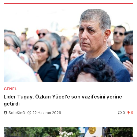
GENEL
Lider Tugay, Özkan Yücel’e son vazifesini yerine
getirdi
SoleKinG
22 Haziran 2026
0
9