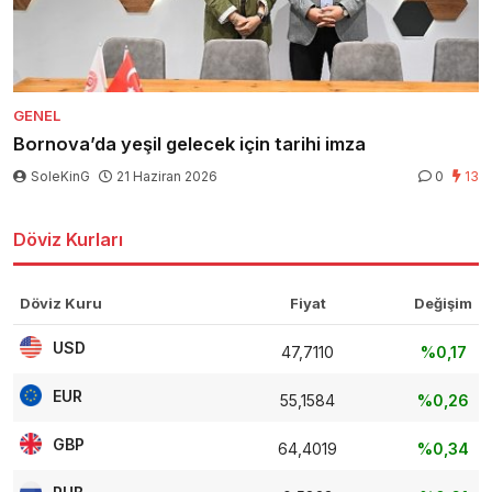
GENEL
Bornova’da yeşil gelecek için tarihi imza
SoleKinG
21 Haziran 2026
0
13
Döviz Kurları
Döviz Kuru
Fiyat
Değişim
USD
47,7110
%0,17
EUR
55,1584
%0,26
GBP
64,4019
%0,34