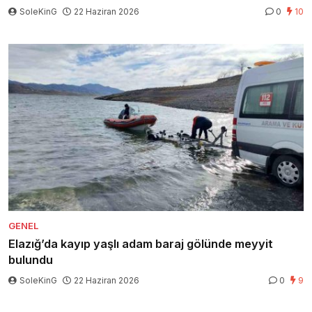
SoleKinG
22 Haziran 2026
0
10
GENEL
Elazığ’da kayıp yaşlı adam baraj gölünde meyyit
bulundu
SoleKinG
22 Haziran 2026
0
9