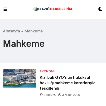
Skip
to
content
Anasayfa
•
Mahkeme
Mahkeme
EKONOMI
Kızılbük GYO’nun hukuksal
haklılığı mahkeme kararlarıyla
tescillendi
SoleKinG
3 Nisan 2025