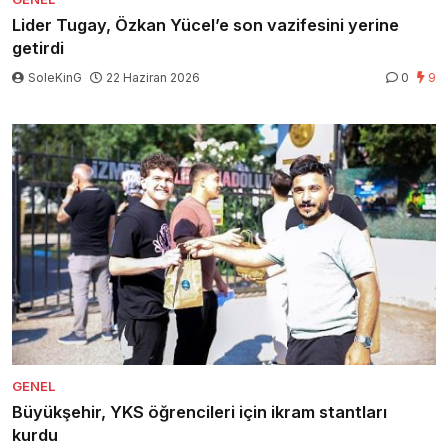
Lider Tugay, Özkan Yücel’e son vazifesini yerine
getirdi
SoleKinG
22 Haziran 2026
0
9
GENEL
Büyükşehir, YKS öğrencileri için ikram stantları
kurdu