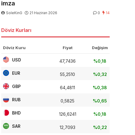
imza
SoleKinG
21 Haziran 2026
0
14
Döviz Kurları
Döviz Kuru
Fiyat
Değişim
USD
47,7436
%0,18
EUR
55,2510
%0,32
GBP
64,4811
%0,38
RUB
0,5825
%0,65
BHD
126,6241
%0,18
SAR
12,7093
%0,22