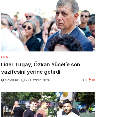
GENEL
Lider Tugay, Özkan Yücel’e son
vazifesini yerine getirdi
SoleKinG
22 Haziran 2026
0
10