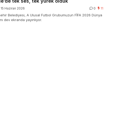
de’de tek ses, tek yürek olduk
15 Haziran 2026
0
11
şehir Belediyesi, A Ulusal Futbol Grubumuzun FİFA 2026 Dünya
nı dev ekranda yayınlıyor.