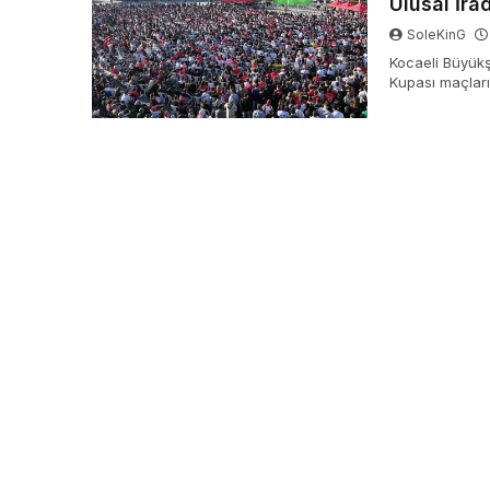
Ulusal İra
SoleKinG
Kocaeli Büyük
Kupası maçları