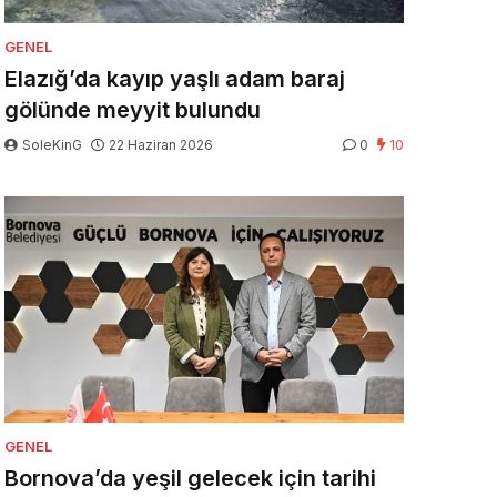
GENEL
Elazığ’da kayıp yaşlı adam baraj
gölünde meyyit bulundu
SoleKinG
22 Haziran 2026
0
10
GENEL
Bornova’da yeşil gelecek için tarihi