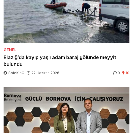
GENEL
Elazığ’da kayıp yaşlı adam baraj gölünde meyyit
bulundu
SoleKinG
22 Haziran 2026
0
10