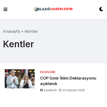
Skip
to
content
Anasayfa
•
Kentler
Kentler
EKONOMI
COP İzmir İklim Deklarasyonu
açıklandı
SoleKinG
22 Haziran 2025