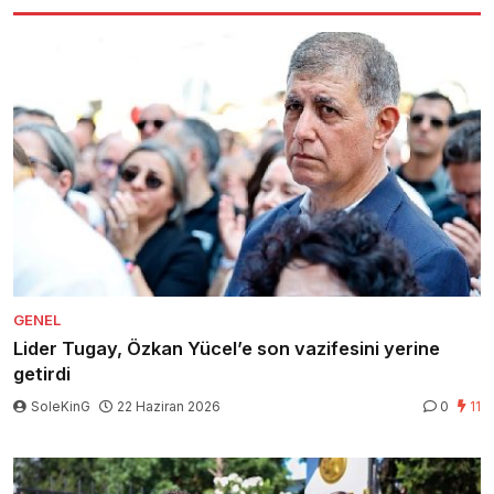
GENEL
Lider Tugay, Özkan Yücel’e son vazifesini yerine
getirdi
SoleKinG
22 Haziran 2026
0
11