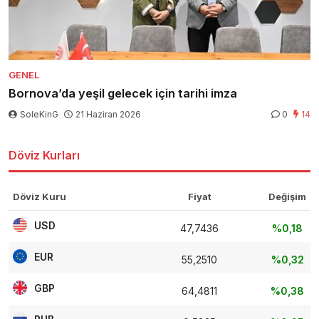
GENEL
Bornova’da yeşil gelecek için tarihi imza
SoleKinG
21 Haziran 2026
0
14
Döviz Kurları
Döviz Kuru
Fiyat
Değişim
USD
47,7436
%0,18
EUR
55,2510
%0,32
GBP
64,4811
%0,38