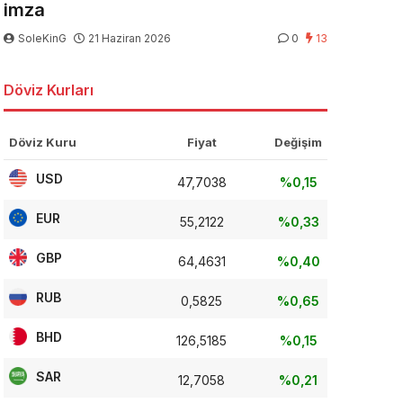
imza
SoleKinG
21 Haziran 2026
0
13
Döviz Kurları
Döviz Kuru
Fiyat
Değişim
USD
47,7038
%0,15
EUR
55,2122
%0,33
GBP
64,4631
%0,40
RUB
0,5825
%0,65
BHD
126,5185
%0,15
SAR
12,7058
%0,21