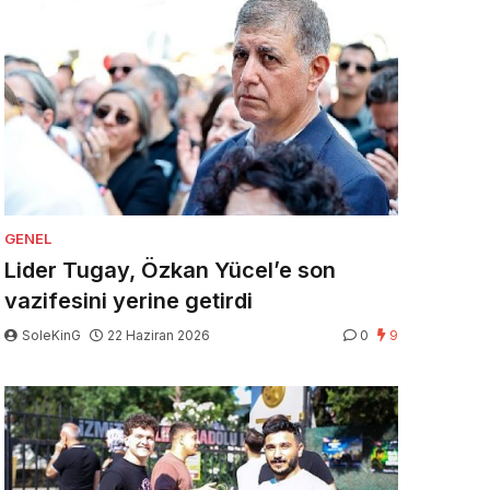
GENEL
Lider Tugay, Özkan Yücel’e son
vazifesini yerine getirdi
SoleKinG
22 Haziran 2026
0
9