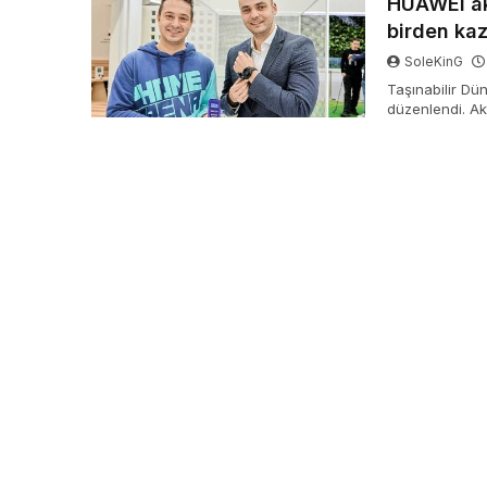
HUAWEI akı
birden ka
SoleKinG
Taşınabilir D
düzenlendi. A
dahil olmak üze
dikkatini çekere
16 itibarlı med