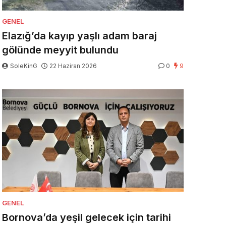
GENEL
Elazığ’da kayıp yaşlı adam baraj
gölünde meyyit bulundu
SoleKinG
22 Haziran 2026
0
9
GENEL
Bornova’da yeşil gelecek için tarihi