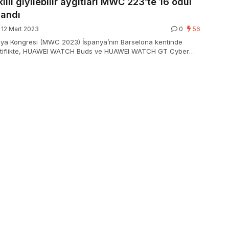
llı giyilebilir aygıtları MWC 223’te 16 ödül
zandı
12 Mart 2023
0
56
ünya Kongresi (MWC 2023) İspanya’nın Barselona kentinde
ktiflikte, HUAWEI WATCH Buds ve HUAWEI WATCH GT Cyber
re Huawei giyilebilir aygıtları, global medyanın ve konukların
k, son teknoloji dizaynları ve süratli değiştirilebilir kılıfları için
ya mükafatı kazandı.