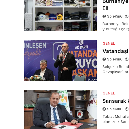
Burhaniye
Eli
SoleKinG
Burhaniye Bele
yürüttüğü çalı
ediyor.
GENEL
Vatandaşl
SoleKinG
Selçuklu Beled
Cevaplıyor” pr
ortaya geldi.
GENEL
Sansarak 
SoleKinG
Tabiat Muhafaz
olan İznik Sans
yıllık mühlet il