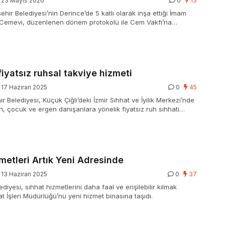
23 Mayıs 2026
0
13
hir Belediyesi’nin Derince’de 5 katlı olarak inşa ettiği İmam
 Cemevi, düzenlenen dönem protokolü ile Cem Vakfı’na
iyatsız ruhsal takviye hizmeti
17 Haziran 2025
0
45
r Belediyesi, Küçük Çiğli’deki İzmir Sıhhat ve İyilik Merkezi’nde
in, çocuk ve ergen danışanlara yönelik fiyatsız ruh sıhhati
dı. İİzmir Büyükşehir Belediyesi, Küçük Çiğli’deki İzmir Sıhhat
ezi’nde (İZSEM) yetişkin, çocuk ve ergen danışanlara yönelik
hhati hizmetine başladı.
metleri Artık Yeni Adresinde
13 Haziran 2025
0
37
diyesi, sıhhat hizmetlerini daha faal ve erişilebilir kılmak
at İşleri Müdürlüğü’nü yeni hizmet binasına taşıdı.