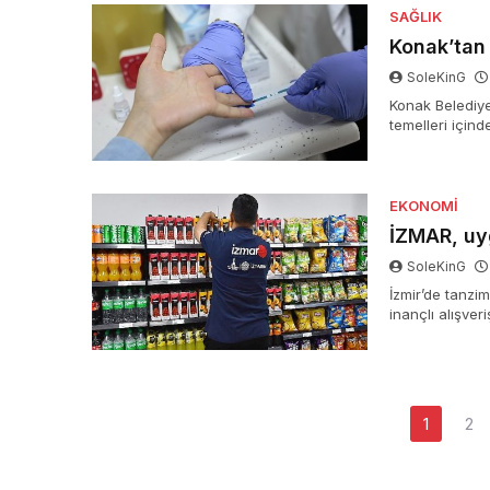
SAĞLIK
Konak’tan
SoleKinG
Konak Belediye
temelleri içind
İstekli Danışm
EKONOMI
İZMAR, uyg
SoleKinG
İzmir’de tanzi
inançlı alışver
vermesine karşı
lisana getiriyo
Yazı
1
2
dolaşımı