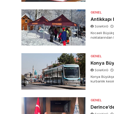
GENEL
Antikkapı 
SoleKinG
Kocaeli Büyükşe
noktalarından 
köfteden taşına
seçenekleriyle 
GENEL
Konya Büy
SoleKinG
Konya Büyükşeh
kurbanlık kesi
mezarlıklara ka
GENEL
Derince’d