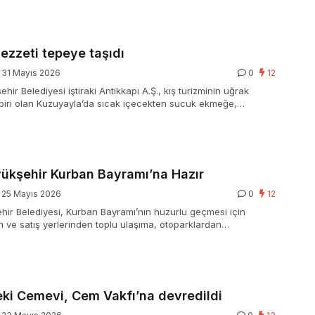
lezzeti tepeye taşıdı
31 Mayıs 2026
0
12
hir Belediyesi iştiraki Antikkapı A.Ş., kış turizminin uğrak
biri olan Kuzuyayla’da sıcak içecekten sucuk ekmeğe,
bilir kafe hizmetlerine kadar sunduğu varlıklı lezzet
ziyaretçilere unutulmaz bir kış tecrübesi yaşattı.
ükşehir Kurban Bayramı’na Hazır
25 Mayıs 2026
0
12
ir Belediyesi, Kurban Bayramı’nın huzurlu geçmesi için
m ve satış yerlerinden toplu ulaşıma, otoparklardan
dar gerekli tüm önlemleri aldı.
eki Cemevi, Cem Vakfı’na devredildi