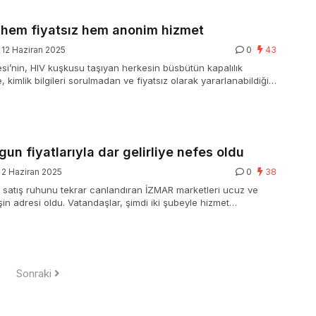
 hem fiyatsız hem anonim hizmet
12 Haziran 2025
0
43
si’nin, HIV kuşkusu taşıyan herkesin büsbütün kapalılık
e, kimlik bilgileri sorulmadan ve fiyatsız olarak yararlanabildiği
anlık ve Test Merkezi, toplum sıhhati için hizmete devam ediyor.
un fiyatlarıyla dar gelirliye nefes oldu
2 Haziran 2025
0
38
m satış ruhunu tekrar canlandıran İZMAR marketleri ucuz ve
işin adresi oldu. Vatandaşlar, şimdi iki şubeyle hizmet
n İZMAR’ın öteki zincir marketlerin fiyatlarını da etkilediğini
r.
Sonraki