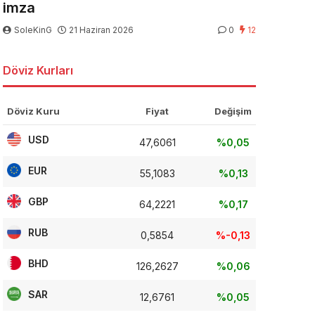
imza
SoleKinG
21 Haziran 2026
0
12
Döviz Kurları
Döviz Kuru
Fiyat
Değişim
USD
47,6061
%0,05
EUR
55,1083
%0,13
GBP
64,2221
%0,17
RUB
0,5854
%-0,13
BHD
126,2627
%0,06
SAR
12,6761
%0,05