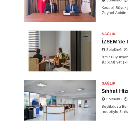
SoleKinG
Kocaeli Büyükşe
Zeynel Abidin
devredildi.
SAĞLIK
İZSEM’de f
SoleKinG
İzmir Büyükşehi
(İZSEM) yetişk
hizmetine başla
ve İyilik Merk
fiyatsız ruh sı
SAĞLIK
Sıhhat Hiz
SoleKinG
Beylikdüzü Bele
hedefiyle Sıhh