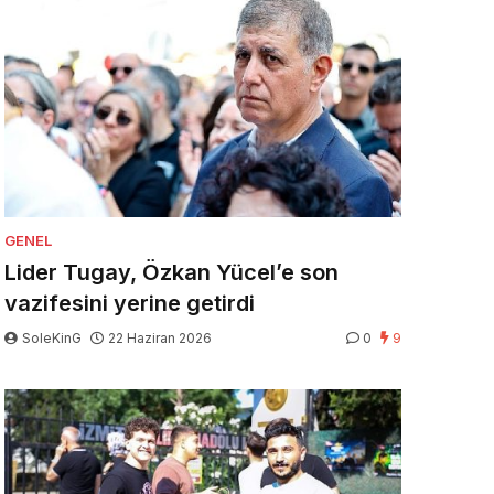
GENEL
Lider Tugay, Özkan Yücel’e son
vazifesini yerine getirdi
SoleKinG
22 Haziran 2026
0
9