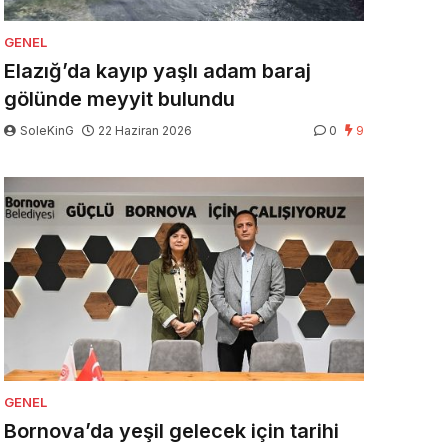
GENEL
Elazığ’da kayıp yaşlı adam baraj
gölünde meyyit bulundu
SoleKinG
22 Haziran 2026
0
9
GENEL
Bornova’da yeşil gelecek için tarihi