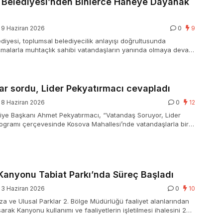
 Belediyesi’nden Binlerce Haneye Dayanak
9 Haziran 2026
0
9
diyesi, toplumsal belediyecilik anlayışı doğrultusunda
şmalarla muhtaçlık sahibi vatandaşların yanında olmaya devam
ar sordu, Lider Pekyatırmacı cevapladı
8 Haziran 2026
0
12
iye Başkanı Ahmet Pekyatırmacı, “Vatandaş Soruyor, Lider
ogramı çerçevesinde Kosova Mahallesi’nde vatandaşlarla bir
Kanyonu Tabiat Parkı’nda Süreç Başladı
3 Haziran 2026
0
10
a ve Ulusal Parklar 2. Bölge Müdürlüğü faaliyet alanlarından
arak Kanyonu kullanımı ve faaliyetlerin işletilmesi ihalesini 20
e İznik Belediyesi aldı.