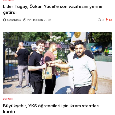
Lider Tugay, Özkan Yücel’e son vazifesini yerine
getirdi
SoleKinG
22 Haziran 2026
0
10
GENEL
Büyükşehir, YKS öğrencileri için ikram stantları
kurdu