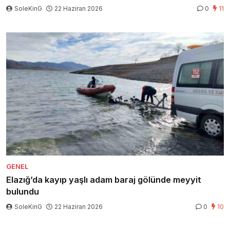
SoleKinG
22 Haziran 2026
0
11
GENEL
Elazığ’da kayıp yaşlı adam baraj gölünde meyyit
bulundu
SoleKinG
22 Haziran 2026
0
10