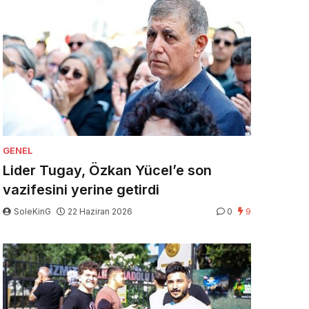
GENEL
Lider Tugay, Özkan Yücel’e son
vazifesini yerine getirdi
SoleKinG
22 Haziran 2026
0
9