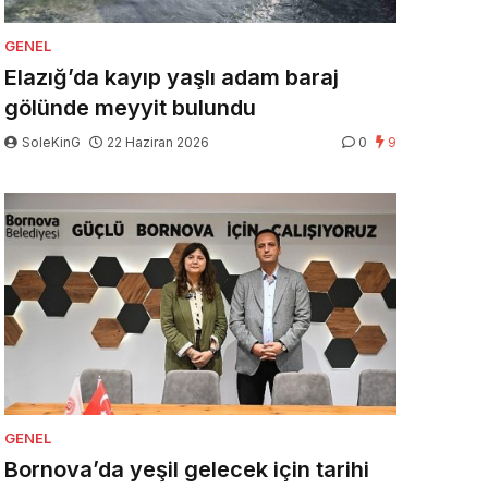
GENEL
Elazığ’da kayıp yaşlı adam baraj
gölünde meyyit bulundu
SoleKinG
22 Haziran 2026
0
9
GENEL
Bornova’da yeşil gelecek için tarihi