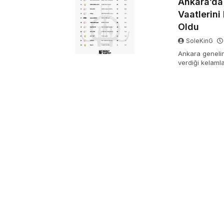
Ankara’da
Vaatlerini
Oldu
SoleKinG
Ankara genelin
verdiği kelaml
Yaptı?” araştır