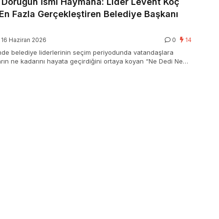
 Doruğun İsmi Haymana: Lider Levent Koç
 En Fazla Gerçekleştiren Belediye Başkanı
16 Haziran 2026
0
14
de belediye liderlerinin seçim periyodunda vatandaşlara
arın ne kadarını hayata geçirdiğini ortaya koyan “Ne Dedi Ne
masının ikinci yıl karnesi açıklandı.