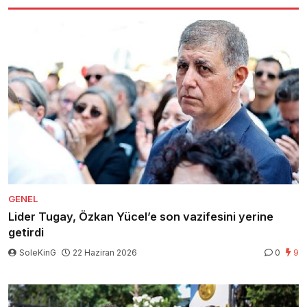
GENEL
Lider Tugay, Özkan Yücel’e son vazifesini yerine
getirdi
SoleKinG
22 Haziran 2026
0
9