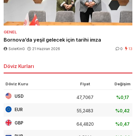
GENEL
Bornova’da yeşil gelecek için tarihi imza
SoleKinG
21 Haziran 2026
0
13
Döviz Kurları
Döviz Kuru
Fiyat
Değişim
USD
47,7067
%0,17
EUR
55,2483
%0,42
GBP
64,4820
%0,47