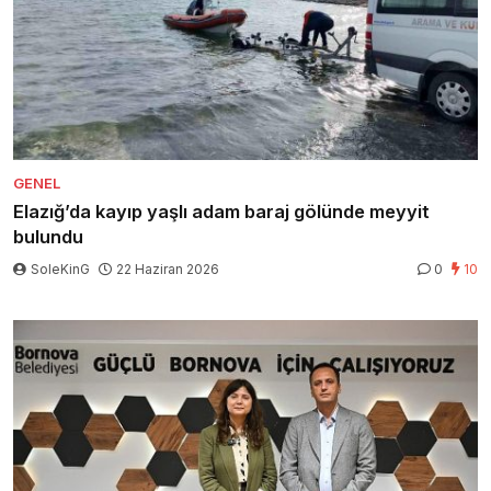
GENEL
Elazığ’da kayıp yaşlı adam baraj gölünde meyyit
bulundu
SoleKinG
22 Haziran 2026
0
10