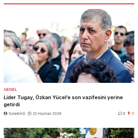
GENEL
Lider Tugay, Özkan Yücel’e son vazifesini yerine
getirdi
SoleKinG
22 Haziran 2026
0
11