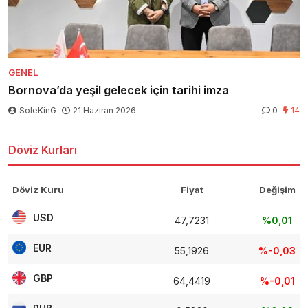
GENEL
Bornova’da yeşil gelecek için tarihi imza
SoleKinG
21 Haziran 2026
0
14
Döviz Kurları
Döviz Kuru
Fiyat
Değişim
USD
47,7231
%0,01
EUR
55,1926
%-0,03
GBP
64,4419
%-0,01