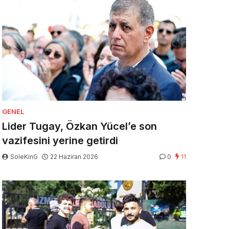
GENEL
Lider Tugay, Özkan Yücel’e son
vazifesini yerine getirdi
SoleKinG
22 Haziran 2026
0
11