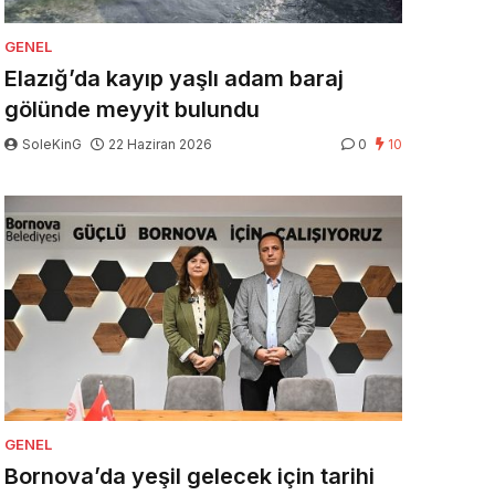
GENEL
Elazığ’da kayıp yaşlı adam baraj
gölünde meyyit bulundu
SoleKinG
22 Haziran 2026
0
10
GENEL
Bornova’da yeşil gelecek için tarihi