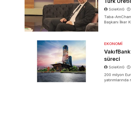
Türk Üret
SoleKinG
Taba-AmCham T
Başkanı İlker K
sundukları tahlil
EKONOMI
VakıfBank’
süreci
SoleKinG
200 milyon Eur
yatırımlarında 
getirirken; sür
da öncü bir uyg