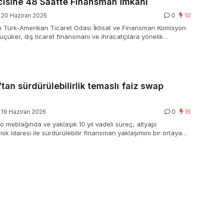
icisine 48 Saatte Finansman İmkanı
20 Haziran 2026
0
10
ürk-Amerikan Ticaret Odası İktisat ve Finansman Komisyon
üçüker, dış ticaret finansmanı ve ihracatçılara yönelik
leri anlattı.
tan sürdürülebilirlik temaslı faiz swap
19 Haziran 2026
0
15
o meblağında ve yaklaşık 10 yıl vadeli süreç, altyapı
risk idaresi ile sürdürülebilir finansman yaklaşımını bir ortaya
dürülebilirlik kriterlerinin türev eserlere entegrasyonu açısından
ulama niteliği taşıyor.