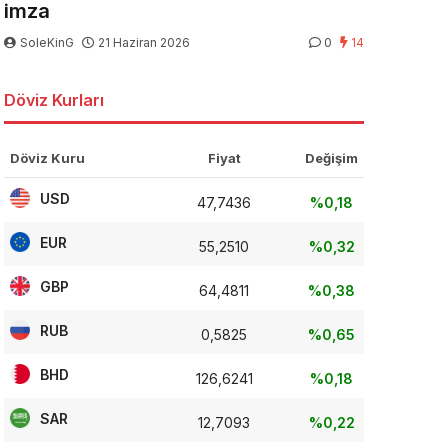
imza
SoleKinG
21 Haziran 2026
0
14
Döviz Kurları
Döviz Kuru
Fiyat
Değişim
USD
47,7436
%0,18
EUR
55,2510
%0,32
GBP
64,4811
%0,38
RUB
0,5825
%0,65
BHD
126,6241
%0,18
SAR
12,7093
%0,22