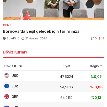
GENEL
Bornova’da yeşil gelecek için tarihi imza
SoleKinG
21 Haziran 2026
0
12
Döviz Kurları
Döviz Kuru
Fiyat
Değişim
USD
47,6024
%0,05
EUR
54,9816
%-0,08
GBP
64,2152
%0,13