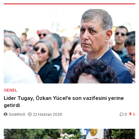
GENEL
Lider Tugay, Özkan Yücel’e son vazifesini yerine
getirdi
SoleKinG
22 Haziran 2026
0
9