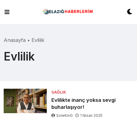
Skip
to
content
Anasayfa
•
Evlilik
Evlilik
SAĞLIK
Evlilikte inanç yoksa sevgi
buharlaşıyor!
SoleKinG
1 Nisan 2025