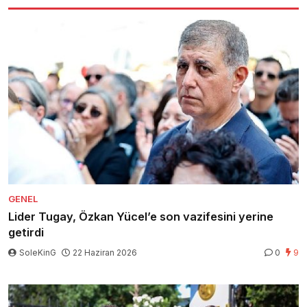
GENEL
Lider Tugay, Özkan Yücel’e son vazifesini yerine
getirdi
SoleKinG
22 Haziran 2026
0
9