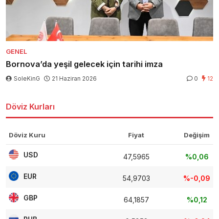
GENEL
Bornova’da yeşil gelecek için tarihi imza
SoleKinG
21 Haziran 2026
0
12
Döviz Kurları
Döviz Kuru
Fiyat
Değişim
USD
47,5965
%0,06
EUR
54,9703
%-0,09
GBP
64,1857
%0,12