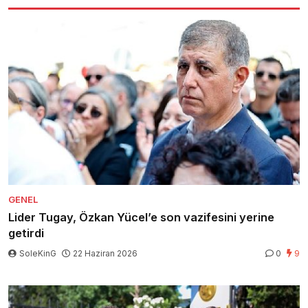
GENEL
Lider Tugay, Özkan Yücel’e son vazifesini yerine
getirdi
SoleKinG
22 Haziran 2026
0
9