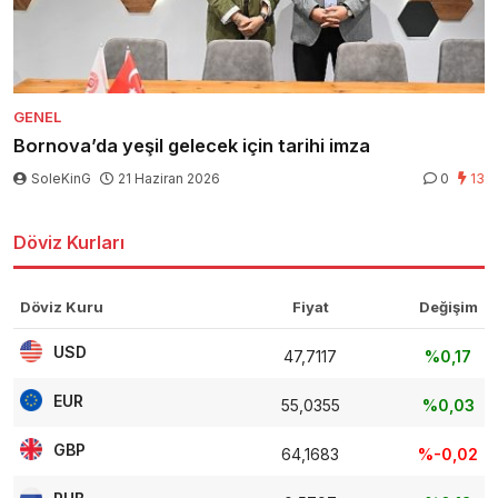
GENEL
Bornova’da yeşil gelecek için tarihi imza
SoleKinG
21 Haziran 2026
0
13
Döviz Kurları
Döviz Kuru
Fiyat
Değişim
USD
47,7117
%0,17
EUR
55,0355
%0,03
GBP
64,1683
%-0,02