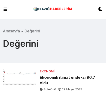
Skip
to
content
Anasayfa
•
Değerini
Değerini
EKONOMI
Ekonomik itimat endeksi 96,7
oldu
SoleKinG
29 Mayıs 2025