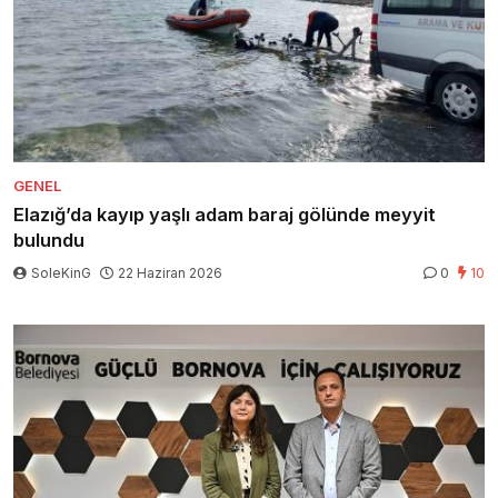
GENEL
Elazığ’da kayıp yaşlı adam baraj gölünde meyyit
bulundu
SoleKinG
22 Haziran 2026
0
10