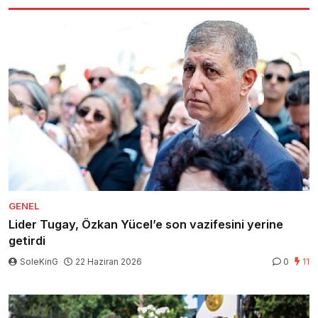
GENEL
Lider Tugay, Özkan Yücel’e son vazifesini yerine
getirdi
SoleKinG
22 Haziran 2026
0
11