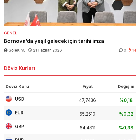
GENEL
Bornova’da yeşil gelecek için tarihi imza
SoleKinG
21 Haziran 2026
0
14
Döviz Kurları
Döviz Kuru
Fiyat
Değişim
USD
47,7436
%0,18
EUR
55,2510
%0,32
GBP
64,4811
%0,38