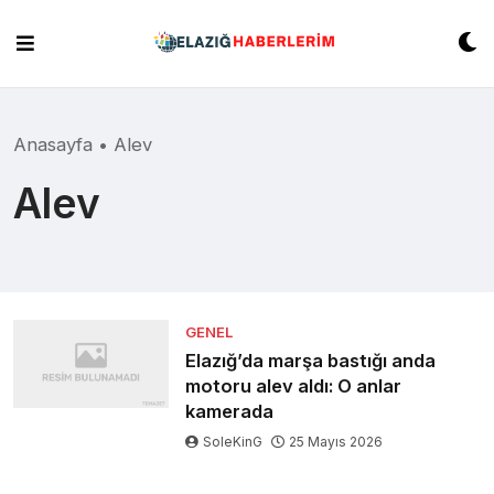
Skip
to
content
Anasayfa
•
Alev
Alev
GENEL
Elazığ’da marşa bastığı anda
motoru alev aldı: O anlar
kamerada
SoleKinG
25 Mayıs 2026