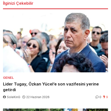
İlginizi Çekebilir
GENEL
Lider Tugay, Özkan Yücel’e son vazifesini yerine
getirdi
SoleKinG
22 Haziran 2026
0
9