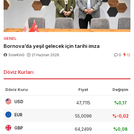
GENEL
Bornova’da yeşil gelecek için tarihi imza
SoleKinG
21 Haziran 2026
0
12
Döviz Kurları
Döviz Kuru
Fiyat
Değişim
USD
47,7115
%0,17
EUR
55,0096
%-0,02
GBP
64,2499
%0,08