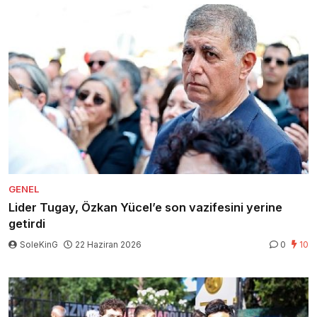
GENEL
Lider Tugay, Özkan Yücel’e son vazifesini yerine
getirdi
SoleKinG
22 Haziran 2026
0
10