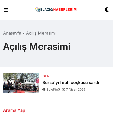
Skip
to
content
Anasayfa
•
Açılış Merasimi
Açılış Merasimi
GENEL
Bursa’yı fetih coşkusu sardı
SoleKinG
7 Nisan 2025
Arama Yap