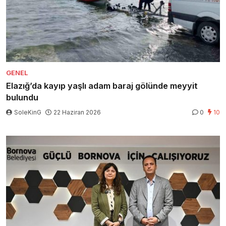
GENEL
Elazığ’da kayıp yaşlı adam baraj gölünde meyyit
bulundu
SoleKinG
22 Haziran 2026
0
10