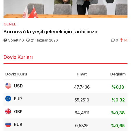
GENEL
Bornova’da yeşil gelecek için tarihi imza
SoleKinG
21 Haziran 2026
0
14
Döviz Kurları
Döviz Kuru
Fiyat
Değişim
USD
47,7436
%0,18
EUR
55,2510
%0,32
GBP
64,4811
%0,38
RUB
0,5825
%0,65