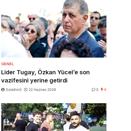
GENEL
Lider Tugay, Özkan Yücel’e son
vazifesini yerine getirdi
SoleKinG
22 Haziran 2026
0
9