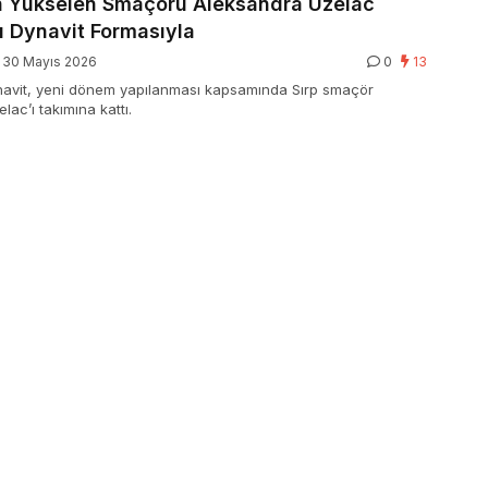
n Yükselen Smaçörü Aleksandra Uzelac
ı Dynavit Formasıyla
30 Mayıs 2026
0
13
navit, yeni dönem yapılanması kapsamında Sırp smaçör
ac’ı takımına kattı.