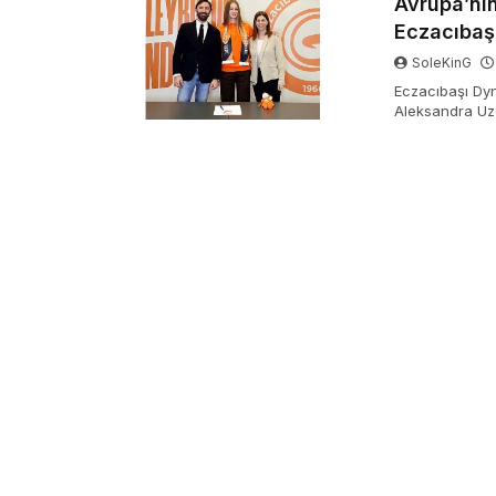
Avrupa’nı
Eczacıbaş
SoleKinG
Eczacıbaşı Dy
Aleksandra Uzel