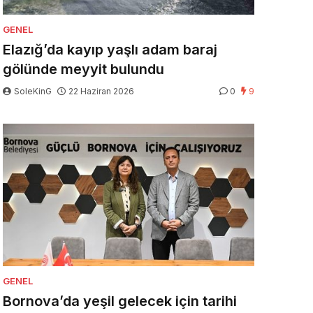
GENEL
Elazığ’da kayıp yaşlı adam baraj
gölünde meyyit bulundu
SoleKinG
22 Haziran 2026
0
9
GENEL
Bornova’da yeşil gelecek için tarihi