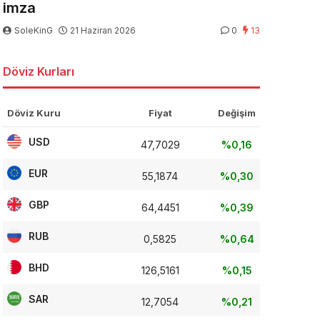
imza
SoleKinG
21 Haziran 2026
0
13
Döviz Kurları
Döviz Kuru
Fiyat
Değişim
USD
47,7029
%0,16
EUR
55,1874
%0,30
GBP
64,4451
%0,39
RUB
0,5825
%0,64
BHD
126,5161
%0,15
SAR
12,7054
%0,21